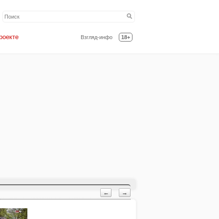
роекте
Взгляд-инфо
18+
←
→