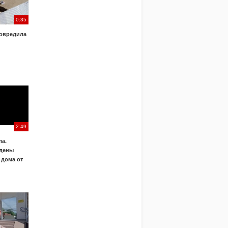
0:35
овредила
2:49
а.
дены
 дома от