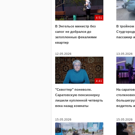
4:51
В Энгельсе министр без
В тройном
сапог не добрался до
Студгород
затопленных фекалиями
пассажир 
квартир
12.05.2026
13.05.2026
4:41
"Сквоттер" поневоле.
На саратов
Саратовскую пенсионерку
столкнове
лишили купленной четверть
большегру
века назад комнаты
водитель 
15.05.2026
15.05.2026