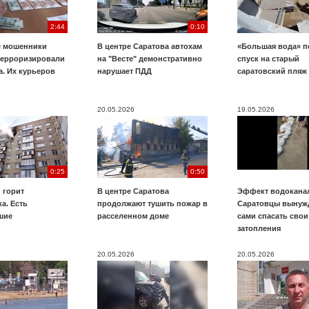
2:44
0:10
е мошенники
В центре Саратова автохам
«Большая вода» п
терроризировали
на "Весте" демонстративно
спуск на старый
. Их курьеров
нарушает ПДД
саратовский пляж
20.05.2026
19.05.2026
0:25
0:50
 горит
В центре Саратова
Эффект водоканал
а. Есть
продолжают тушить пожар в
Саратовцы вынуж
шие
расселенном доме
сами спасать свои
затопления
20.05.2026
20.05.2026