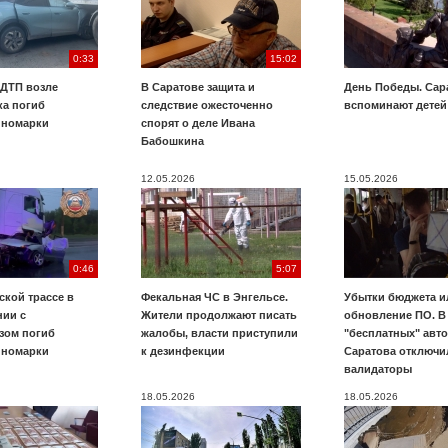
0:33
15:02
 ДТП возле
В Саратове защита и
День Победы. Сар
ка погиб
следствие ожесточенно
вспоминают детей
иномарки
спорят о деле Ивана
Бабошкина
12.05.2026
15.05.2026
0:46
5:07
ской трассе в
Фекальная ЧС в Энгельсе.
Убытки бюджета и
нии с
Жители продолжают писать
обновление ПО. В
зом погиб
жалобы, власти приступили
"бесплатных" авт
иномарки
к дезинфекции
Саратова отключи
валидаторы
18.05.2026
18.05.2026