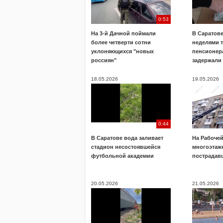
0:53
На 3-й Дачной поймали
В Саратов
более четверти сотни
неделями 
уклоняющихся "новых
пенсионера
россиян"
задержали
18.05.2026
19.05.2026
0:44
В Саратове вода заливает
На Рабочей
стадион несостоявшейся
многоэтажк
футбольной академии
пострадав
20.05.2026
21.05.2026