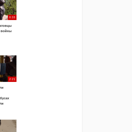
0:33
атовцы
 войны
2:21
ли
обусах
ли