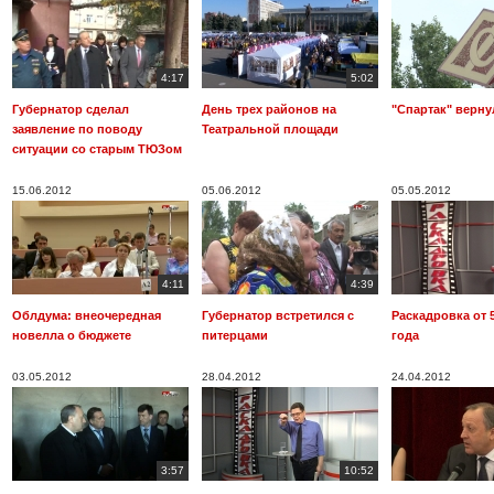
4:17
5:02
Губернатор сделал
День трех районов на
"Спартак" верну
заявление по поводу
Театральной площади
ситуации со старым ТЮЗом
15.06.2012
05.06.2012
05.05.2012
4:11
4:39
Облдума: внеочередная
Губернатор встретился с
Раскадровка от 5
новелла о бюджете
питерцами
года
03.05.2012
28.04.2012
24.04.2012
3:57
10:52