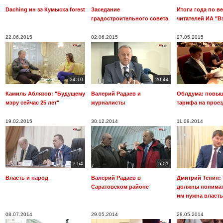
Daching ин зэ Кумыска forest
Заседание
Итоги года по в
градостроительного совета
читателей ИА "В
22.06.2015
02.06.2015
27.05.2015
34:10
20:44
Камиль Аблязов: "Будущему
Валерий Радаев и
Облдума: повы
мэру сейчас 25 лет"
журналисты
тарифа на проез
19.02.2015
30.12.2014
11.09.2014
7:54
5:01
Власть и народ
Валерий Радаев в
Дмитрий Тепин:
Саратовском районе
должны понимать
им нужна власть
08.07.2014
29.05.2014
28.05.2014