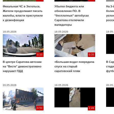
Фекальная ЧС в Энгельсе.
Убытки бюджета или
На 3-
Жители продолжают писать
обновление ПО. В
более
жалобы, власти приступили
"бесплатных" автобусах
укло
к дезинфекции
Саратова отключили
росс
валидаторы
18.05.2026
18.05.2026
18.05
0:10
0:35
В центре Саратова автохам
«Большая вода» повредила
В Сар
на "Весте" демонстративно
спуск на старый
стад
нарушает ПДД
саратовский пляж
футб
20.05.2026
19.05.2026
20.05
0:50
2:49