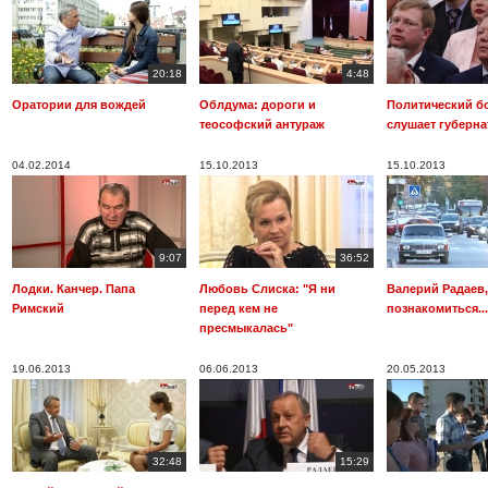
20:18
4:48
Оратории для вождей
Облдума: дороги и
Политический б
теософский антураж
слушает губерна
04.02.2014
15.10.2013
15.10.2013
9:07
36:52
Лодки. Канчер. Папа
Любовь Слиска: "Я ни
Валерий Радаев,
Римский
перед кем не
познакомиться...
пресмыкалась"
19.06.2013
06.06.2013
20.05.2013
32:48
15:29