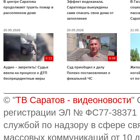
В центре Саратова
Эффект водоканала.
В Га
продолжают тушить пожар в
Саратовцы вынуждены
соше
расселенном доме
сами спасать свои дома от
пасс
затопления
Сара
20.05.2026
20.05.2026
21.05
0:12
9:08
Аудио – запретить! Судья
Суд приобщил к делу
Жите
ввела на процессе о ДТП
Попеко постановление о
ногой
беспрецедентные меры
фекальной ЧС
от по
© "
ТВ Саратов - видеоновости
"
регистрации ЭЛ № ФС77-38371
службой по надзору в сфере св
массовых коммуникаций от 10 д