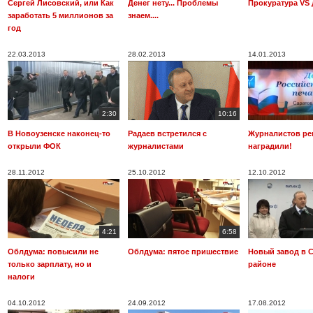
Сергей Лисовский, или Как
Денег нету... Проблемы
Прокуратура VS
заработать 5 миллионов за
знаем....
год
22.03.2013
28.02.2013
14.01.2013
2:30
10:16
В Новоузенске наконец-то
Радаев встретился с
Журналистов ре
открыли ФОК
журналистами
наградили!
28.11.2012
25.10.2012
12.10.2012
4:21
6:58
Облдума: повысили не
Облдума: пятое пришествие
Новый завод в 
только зарплату, но и
районе
налоги
04.10.2012
24.09.2012
17.08.2012