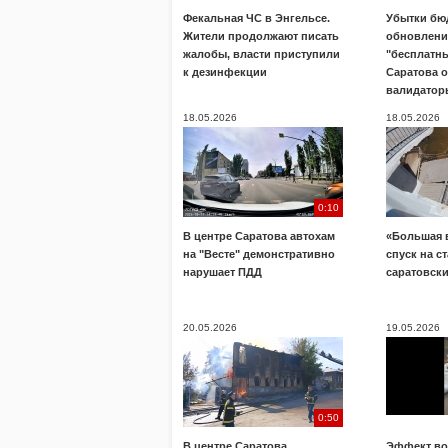
Фекальная ЧС в Энгельсе.
Убытки бю
Жители продолжают писать
обновлени
жалобы, власти приступили
"бесплатны
к дезинфекции
Саратова 
валидатор
18.05.2026
18.05.2026
0:10
В центре Саратова автохам
«Большая 
на "Весте" демонстративно
спуск на с
нарушает ПДД
саратовск
20.05.2026
19.05.2026
0:50
В центре Саратова
Эффект во