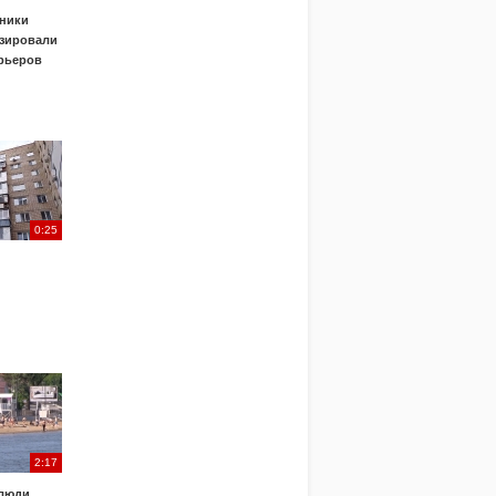
ники
зировали
урьеров
0:25
2:17
 люди