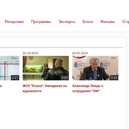
Репортажи
Программы
Эксперты
Блоги
Фильмы
О п
20.10.2015
03.02.2015
2:17
0:25
5:16
и
ЖСК "Елена". Нападение на
Александр Ландо о
журналиста
сотруднике "ОМ"