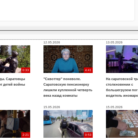
12.05.2026
13.05.2026
0:33
4:41
ды. Саратовцы
"Сквоттер" поневоле.
На саратовской тр
т детей войны
Саратовскую пенсионерку
столкновении с
лишили купленной четверть
большегрузом пог
века назад комнаты
водитель иномар
15.05.2026
15.05.2026
2:21
0:53