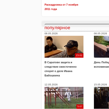
Раскадровка от 7 ноября
2011 года
популярное
08.05.2026
08.05.2026
15:02
В Саратове защита и
День Побе
следствие ожесточенно
вспоминаю
спорят о деле Ивана
Бабошкина
12.05.2026
15.05.2026
5:07