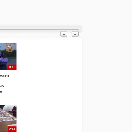
←
→
0:46
ассе в
иб
ки
2:44