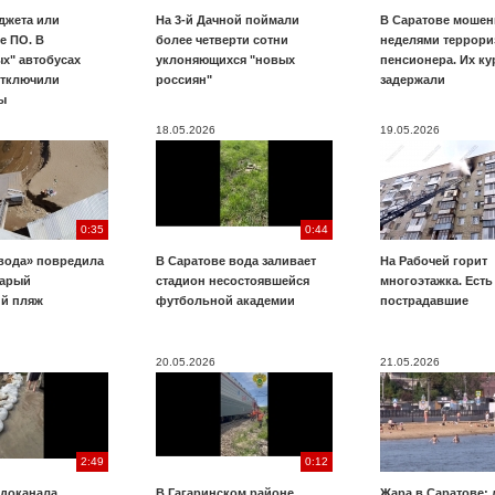
джета или
На 3-й Дачной поймали
В Саратове мошен
е ПО. В
более четверти сотни
неделями террори
х" автобусах
уклоняющихся "новых
пенсионера. Их к
отключили
россиян"
задержали
ы
18.05.2026
19.05.2026
0:35
0:44
вода» повредила
В Саратове вода заливает
На Рабочей горит
тарый
стадион несостоявшейся
многоэтажка. Есть
ий пляж
футбольной академии
пострадавшие
20.05.2026
21.05.2026
2:49
0:12
доканала.
В Гагаринском районе
Жара в Саратове: