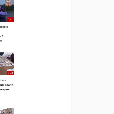
0:46
ассе в
иб
ки
2:44
ники
зировали
урьеров