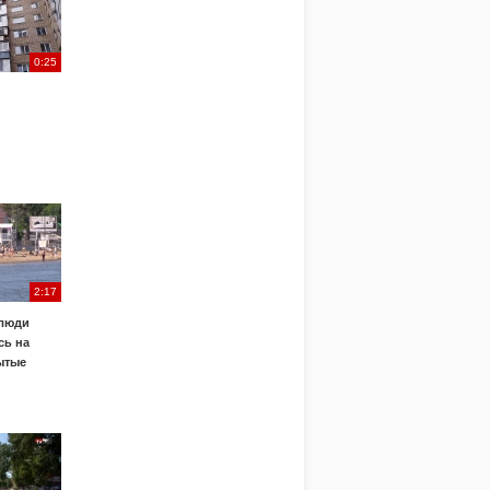
0:25
2:17
 люди
сь на
ытые