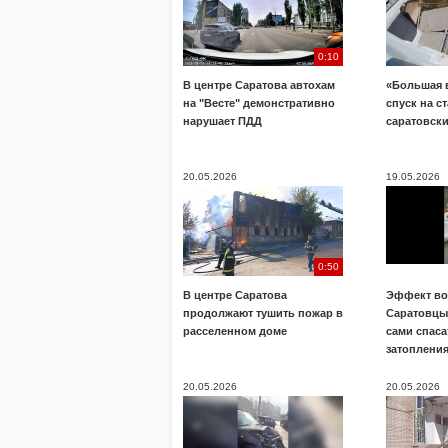
0:10
В центре Саратова автохам
«Большая 
на "Весте" демонстративно
спуск на с
нарушает ПДД
саратовск
20.05.2026
19.05.2026
0:50
В центре Саратова
Эффект во
продолжают тушить пожар в
Саратовц
расселенном доме
сами спаса
затоплени
20.05.2026
20.05.2026