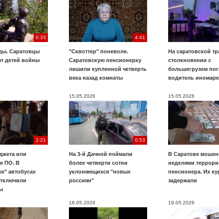
0:33
4:41
ды. Саратовцы
"Сквоттер" поневоле.
На саратовской тр
т детей войны
Саратовскую пенсионерку
столкновении с
лишили купленной четверть
большегрузом пог
века назад комнаты
водитель иномар
15.05.2026
15.05.2026
2:21
0:53
джета или
На 3-й Дачной поймали
В Саратове мошен
е ПО. В
более четверти сотни
неделями террори
х" автобусах
уклоняющихся "новых
пенсионера. Их к
отключили
россиян"
задержали
ы
18.05.2026
19.05.2026