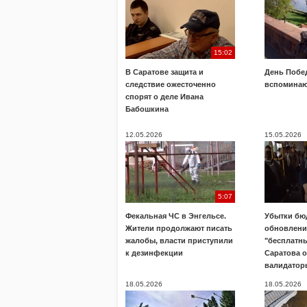
15:02
В Саратове защита и
День Побе
следствие ожесточенно
вспоминаю
спорят о деле Ивана
Бабошкина
12.05.2026
15.05.2026
5:07
Фекальная ЧС в Энгельсе.
Убытки бю
Жители продолжают писать
обновлени
жалобы, власти приступили
"бесплатны
к дезинфекции
Саратова 
валидатор
18.05.2026
18.05.2026