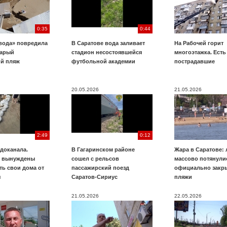
0:35
0:44
вода» повредила
В Саратове вода заливает
На Рабочей горит
тарый
стадион несостоявшейся
многоэтажка. Есть
ий пляж
футбольной академии
пострадавшие
20.05.2026
21.05.2026
2:49
0:12
доканала.
В Гагаринском районе
Жара в Саратове:
ы вынуждены
сошел с рельсов
массово потянули
ть свои дома от
пассажирский поезд
официально закр
я
Саратов-Сириус
пляжи
21.05.2026
22.05.2026