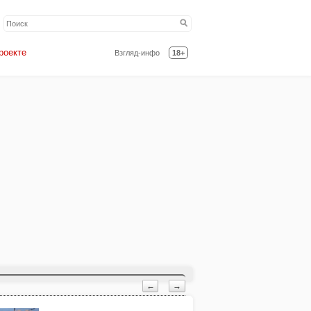
роекте
Взгляд-инфо
18+
←
→