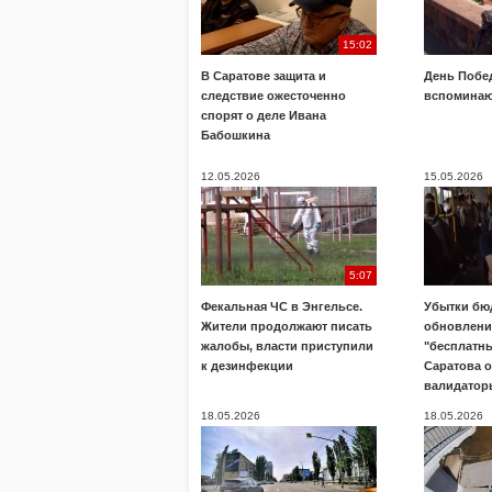
15:02
В Саратове защита и
День Побе
следствие ожесточенно
вспоминаю
спорят о деле Ивана
Бабошкина
12.05.2026
15.05.2026
5:07
Фекальная ЧС в Энгельсе.
Убытки бю
Жители продолжают писать
обновлени
жалобы, власти приступили
"бесплатны
к дезинфекции
Саратова 
валидатор
18.05.2026
18.05.2026