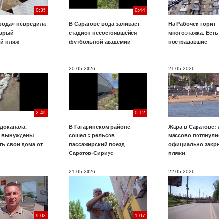
0:35
0:44
вода» повредила
В Саратове вода заливает
На Рабочей горит
тарый
стадион несостоявшейся
многоэтажка. Есть
ий пляж
футбольной академии
пострадавшие
20.05.2026
21.05.2026
2:49
0:12
доканала.
В Гагаринском районе
Жара в Саратове:
ы вынуждены
сошел с рельсов
массово потянули
ть свои дома от
пассажирский поезд
официально закр
я
Саратов-Сириус
пляжи
21.05.2026
22.05.2026
9:08
1:07