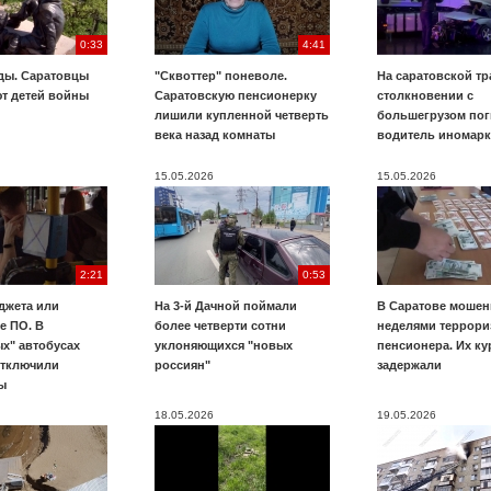
0:33
4:41
ды. Саратовцы
"Сквоттер" поневоле.
На саратовской тр
т детей войны
Саратовскую пенсионерку
столкновении с
лишили купленной четверть
большегрузом пог
века назад комнаты
водитель иномар
15.05.2026
15.05.2026
2:21
0:53
джета или
На 3-й Дачной поймали
В Саратове мошен
е ПО. В
более четверти сотни
неделями террори
х" автобусах
уклоняющихся "новых
пенсионера. Их к
отключили
россиян"
задержали
ы
18.05.2026
19.05.2026