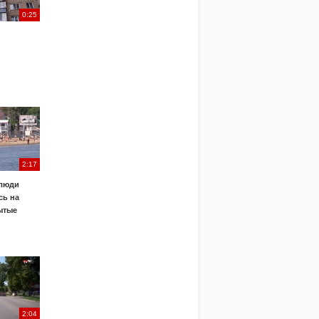
0:25
2:17
 люди
сь на
ытые
2:04