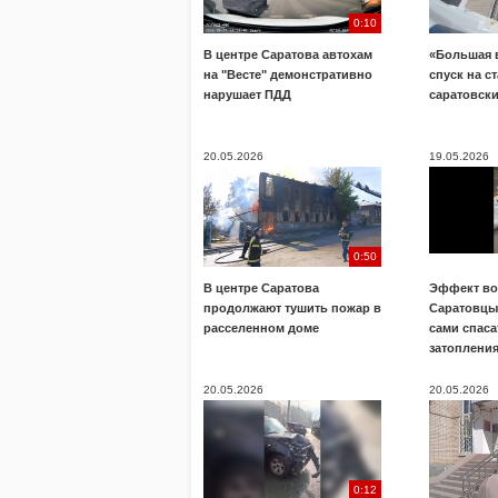
0:10
В центре Саратова автохам
«Большая 
на "Весте" демонстративно
спуск на с
нарушает ПДД
саратовск
20.05.2026
19.05.2026
0:50
В центре Саратова
Эффект во
продолжают тушить пожар в
Саратовц
расселенном доме
сами спаса
затоплени
20.05.2026
20.05.2026
0:12