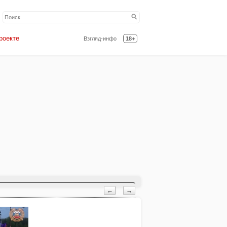
роекте
Взгляд-инфо
18+
←
→