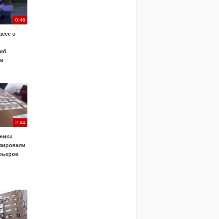
0:46
ассе в
иб
ки
2:44
ники
зировали
урьеров