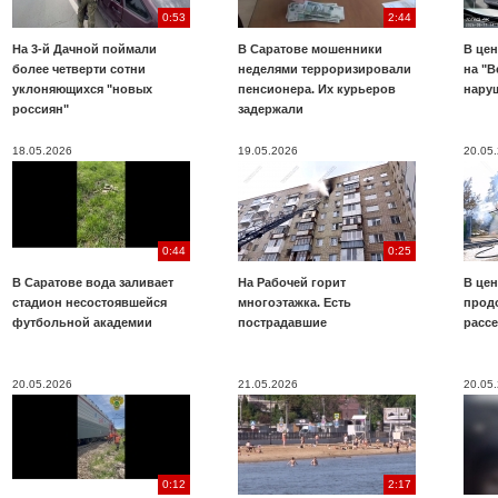
0:53
2:44
На 3-й Дачной поймали
В Саратове мошенники
В цен
более четверти сотни
неделями терроризировали
на "В
уклоняющихся "новых
пенсионера. Их курьеров
нару
россиян"
задержали
18.05.2026
19.05.2026
20.05
0:44
0:25
В Саратове вода заливает
На Рабочей горит
В цен
стадион несостоявшейся
многоэтажка. Есть
прод
футбольной академии
пострадавшие
расс
20.05.2026
21.05.2026
20.05
0:12
2:17