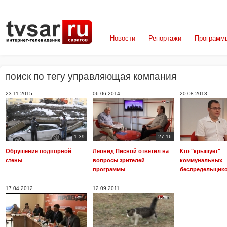
Новости
Репортажи
Программ
поиск по тегу управляющая компания
23.11.2015
06.06.2014
20.08.2013
1:39
27:16
Обрушение подпорной
Леонид Писной ответил на
Кто "крышует"
стены
вопросы зрителей
коммунальных
программы
беспредельщик
17.04.2012
12.09.2011