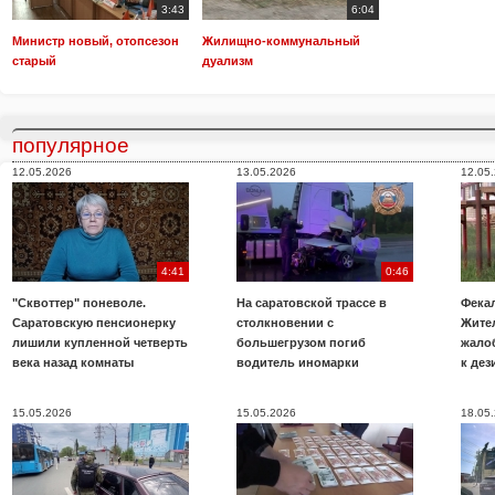
3:43
6:04
Министр новый, отопсезон
Жилищно-коммунальный
старый
дуализм
популярное
12.05.2026
13.05.2026
12.05
4:41
0:46
"Сквоттер" поневоле.
На саратовской трассе в
Фекал
Саратовскую пенсионерку
столкновении с
Жите
лишили купленной четверть
большегрузом погиб
жало
века назад комнаты
водитель иномарки
к де
15.05.2026
15.05.2026
18.05