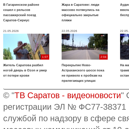
В Гагаринском районе
Жара в Саратове: люди
Аудио
сошел с рельсов
массово потянулись на
ввела
пассажирский поезд
официально закрытые
бесп
Саратов-Сириус
пляжи
21.05.2026
22.05.2026
22.05
1:07
2:04
Житель Саратова разбил
Перекрытие Ново-
На ма
ногой дверь в Ozon и умер
Астраханского шоссе пока
трамв
от потери крови
не привело к пробкам на
оста
прилегающих улицах
© "
ТВ Саратов - видеоновости
"
регистрации ЭЛ № ФС77-38371
службой по надзору в сфере св