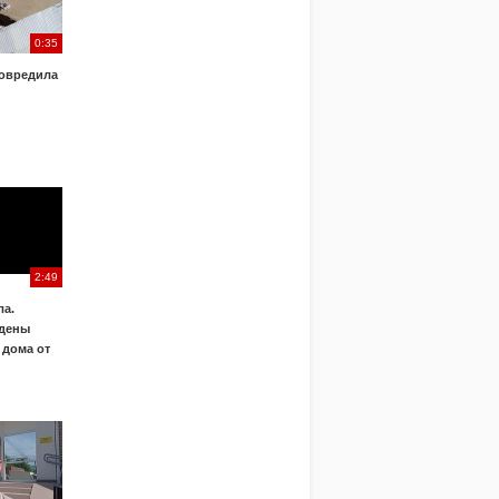
0:35
овредила
2:49
а.
дены
 дома от