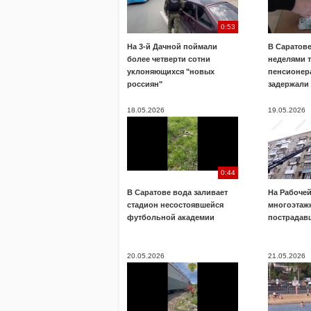
0:53
На 3-й Дачной поймали
В Саратов
более четверти сотни
неделями 
уклоняющихся "новых
пенсионера
россиян"
задержали
18.05.2026
19.05.2026
0:44
В Саратове вода заливает
На Рабочей
стадион несостоявшейся
многоэтажк
футбольной академии
пострадав
20.05.2026
21.05.2026