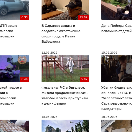
0:33
15:02
 ДТП возле
В Саратове защита и
День Победы. Сар
ка погиб
следствие ожесточенно
вспоминают детей
иномарки
спорят о деле Ивана
Бабошкина
12.05.2026
15.05.2026
0:46
5:07
ской трассе в
Фекальная ЧС в Энгельсе.
Убытки бюджета и
нии с
Жители продолжают писать
обновление ПО. В
зом погиб
жалобы, власти приступили
"бесплатных" авт
иномарки
к дезинфекции
Саратова отключи
валидаторы
18.05.2026
18.05.2026