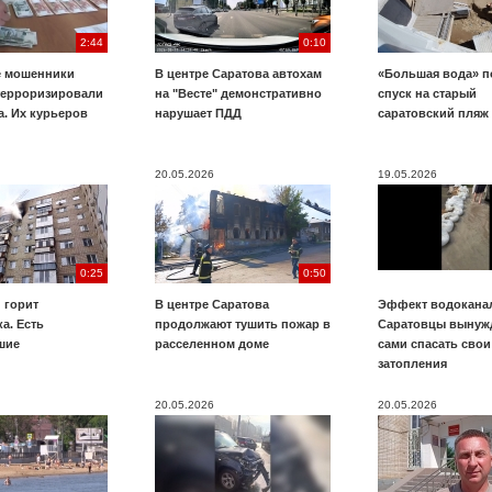
2:44
0:10
е мошенники
В центре Саратова автохам
«Большая вода» п
терроризировали
на "Весте" демонстративно
спуск на старый
. Их курьеров
нарушает ПДД
саратовский пляж
20.05.2026
19.05.2026
0:25
0:50
 горит
В центре Саратова
Эффект водоканал
а. Есть
продолжают тушить пожар в
Саратовцы вынуж
шие
расселенном доме
сами спасать свои
затопления
20.05.2026
20.05.2026