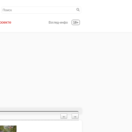
роекте
Взгляд-инфо
18+
←
→