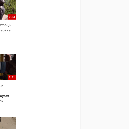
0:33
атовцы
 войны
2:21
ли
обусах
ли