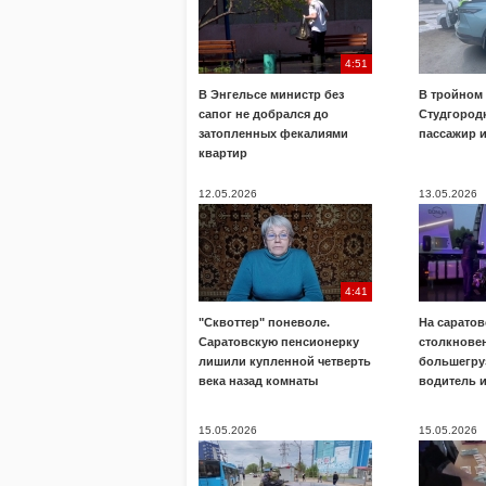
4:51
В Энгельсе министр без
В тройном
сапог не добрался до
Студгород
затопленных фекалиями
пассажир 
квартир
12.05.2026
13.05.2026
4:41
"Сквоттер" поневоле.
На саратов
Саратовскую пенсионерку
столкнове
лишили купленной четверть
большегру
века назад комнаты
водитель 
15.05.2026
15.05.2026