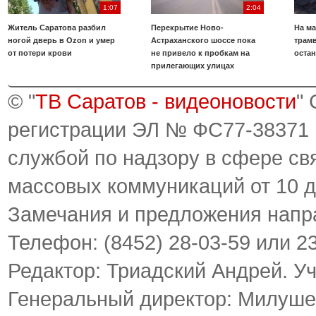
1:07
2:04
Житель Саратова разбил
Перекрытие Ново-
На ма
ногой дверь в Ozon и умер
Астраханского шоссе пока
трамв
от потери крови
не привело к пробкам на
оста
прилегающих улицах
© "
ТВ Саратов - видеоновости
"
регистрации ЭЛ № ФС77-38371
службой по надзору в сфере св
массовых коммуникаций от 10 д
Замечания и предложения напр
Телефон: (8452) 28-03-59 или 2
Редактор: Триадский Андрей. У
Генеральный директор: Милуше