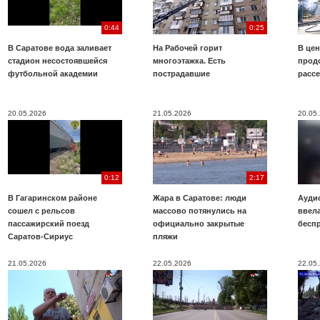
0:44
0:25
В Саратове вода заливает
На Рабочей горит
В цен
стадион несостоявшейся
многоэтажка. Есть
прод
футбольной академии
пострадавшие
расс
20.05.2026
21.05.2026
20.05
0:12
2:17
В Гагаринском районе
Жара в Саратове: люди
Аудио
сошел с рельсов
массово потянулись на
ввела
пассажирский поезд
официально закрытые
бесп
Саратов-Сириус
пляжи
21.05.2026
22.05.2026
22.05