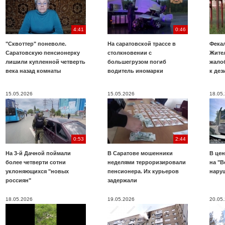
4:41
0:46
"Сквоттер" поневоле.
На саратовской трассе в
Фекал
Саратовскую пенсионерку
столкновении с
Жите
лишили купленной четверть
большегрузом погиб
жало
века назад комнаты
водитель иномарки
к де
15.05.2026
15.05.2026
18.05
0:53
2:44
На 3-й Дачной поймали
В Саратове мошенники
В цен
более четверти сотни
неделями терроризировали
на "В
уклоняющихся "новых
пенсионера. Их курьеров
нару
россиян"
задержали
18.05.2026
19.05.2026
20.05