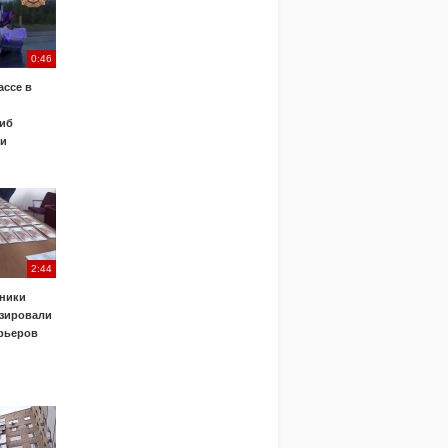
0:46
ассе в
иб
ки
2:44
ники
зировали
урьеров