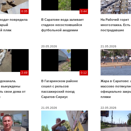
0:35
0:44
вода» повредила
В Саратове вода заливает
На Рабочей горит
тарый
стадион несостоявшейся
многоэтажка. Есть
ий пляж
футбольной академии
пострадавшие
20.05.2026
21.05.2026
2:49
0:12
доканала.
В Гагаринском районе
Жара в Саратове:
ы вынуждены
сошел с рельсов
массово потянули
ть свои дома от
пассажирский поезд
официально закр
я
Саратов-Сириус
пляжи
21.05.2026
22.05.2026