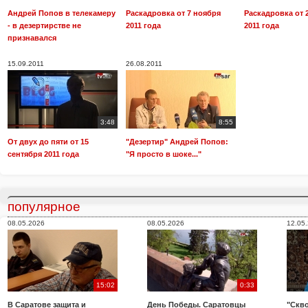
Андрей Попов в телекамеру
Раскадровка от 7 ноября
Раскадровка от 
- в дезертирстве не
2011 года
2011 года
признавался
15.09.2011
26.08.2011
3:48
8:55
От двух до пяти от 15
"Дезертир" Андрей Попов:
сентября 2011 года
"Я просто в шоке..."
популярное
08.05.2026
08.05.2026
12.05
15:02
0:33
В Саратове защита и
День Победы. Саратовцы
"Скво