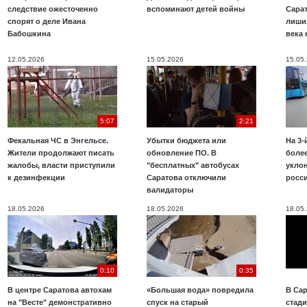
следствие ожесточенно
вспоминают детей войны
Сара
спорят о деле Ивана
лиши
Бабошкина
века 
12.05.2026
15.05.2026
15.05
5:07
2:21
Фекальная ЧС в Энгельсе.
Убытки бюджета или
На 3-
Жители продолжают писать
обновление ПО. В
более
жалобы, власти приступили
"бесплатных" автобусах
укло
к дезинфекции
Саратова отключили
росс
валидаторы
18.05.2026
18.05.2026
18.05
0:10
0:35
В центре Саратова автохам
«Большая вода» повредила
В Сар
на "Весте" демонстративно
спуск на старый
стад