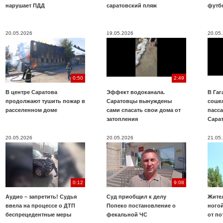
нарушает ПДД
саратовский пляж
футб
20.05.2026
19.05.2026
20.05
0:50
2:49
В центре Саратова
Эффект водоканала.
В Га
продолжают тушить пожар в
Саратовцы вынуждены
соше
расселенном доме
сами спасать свои дома от
пасс
затопления
Сара
20.05.2026
20.05.2026
21.05
0:12
9:08
Аудио – запретить! Судья
Суд приобщил к делу
Жите
ввела на процессе о ДТП
Попеко постановление о
ногой
беспрецедентные меры
фекальной ЧС
от по