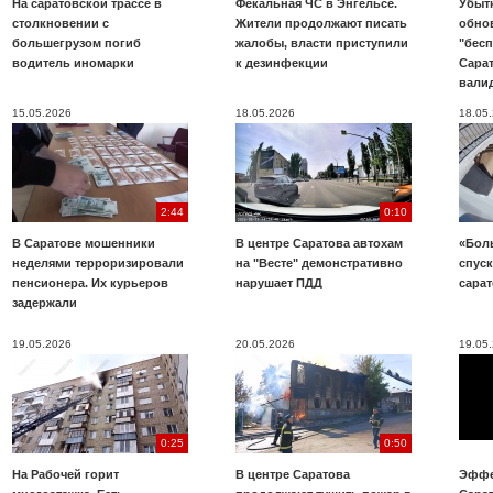
На саратовской трассе в
Фекальная ЧС в Энгельсе.
Убыт
столкновении с
Жители продолжают писать
обно
большегрузом погиб
жалобы, власти приступили
"бесп
водитель иномарки
к дезинфекции
Сара
вали
15.05.2026
18.05.2026
18.05
2:44
0:10
В Саратове мошенники
В центре Саратова автохам
«Бол
неделями терроризировали
на "Весте" демонстративно
спуск
пенсионера. Их курьеров
нарушает ПДД
сара
задержали
19.05.2026
20.05.2026
19.05
0:25
0:50
На Рабочей горит
В центре Саратова
Эффе