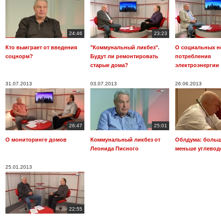
24:46
23:23
Кто выиграет от введения
"Коммунальный ликбез".
О социальных н
соцнорм?
Будут ли ремонтировать
потребления
старые дома?
электроэнергии
31.07.2013
03.07.2013
26.06.2013
26:47
25:01
О мониторинге домов
Коммунальный ликбез от
Облдума: больш
Леонида Писного
меньше углевод
25.01.2013
22:55