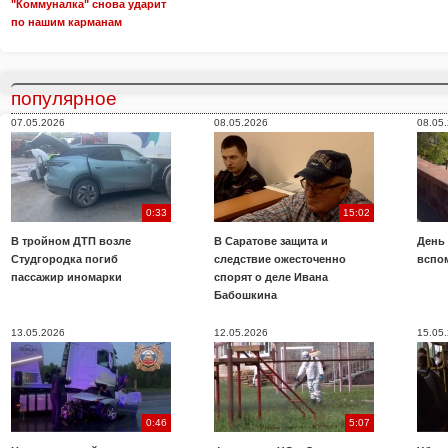
"Коммуналка" снова ударит
по нашим карманам
популярное
07.05.2026
08.05.2026
08.05
0:33
15:02
В тройном ДТП возле
В Саратове защита и
День
Студгородка погиб
следствие ожесточенно
вспо
пассажир иномарки
спорят о деле Ивана
Бабошкина
13.05.2026
12.05.2026
15.05
0:46
5:07