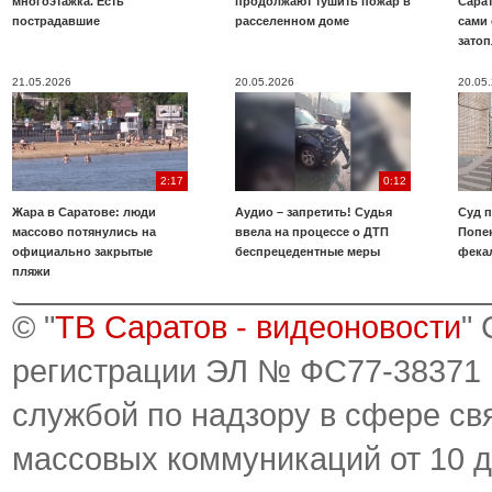
многоэтажка. Есть
продолжают тушить пожар в
Сара
пострадавшие
расселенном доме
сами 
зато
21.05.2026
20.05.2026
20.05
2:17
0:12
Жара в Саратове: люди
Аудио – запретить! Судья
Суд 
массово потянулись на
ввела на процессе о ДТП
Попе
официально закрытые
беспрецедентные меры
фека
пляжи
© "
ТВ Саратов - видеоновости
"
регистрации ЭЛ № ФС77-38371
службой по надзору в сфере св
массовых коммуникаций от 10 д