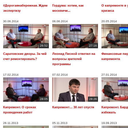
#Дорогаянабережная. Ждем
Гордума: хотим, как
О капремонте в 
экспертизу
москвичи...
кризиса
30.06.2014
06.06.2014
20.05.2014
26:52
27:16
Саратовские дворы. За чей
Леонид Писной ответил на
Финансовые пи
счет ремонтировать?
вопросы зрителей
капремонта
программы
17.02.2014
07.02.2014
27.01.2014
28:05
28:26
Капремонт. О сроках
Капремонт… 30 лет спустя
Капремонт. Бард
проведения работ
избежать
26.11.2013
05.11.2013
19.09.2013