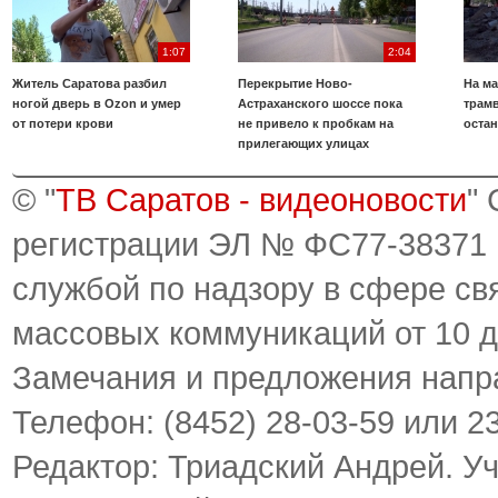
1:07
2:04
Житель Саратова разбил
Перекрытие Ново-
На ма
ногой дверь в Ozon и умер
Астраханского шоссе пока
трамв
от потери крови
не привело к пробкам на
оста
прилегающих улицах
© "
ТВ Саратов - видеоновости
"
регистрации ЭЛ № ФС77-38371
службой по надзору в сфере св
массовых коммуникаций от 10 д
Замечания и предложения напр
Телефон: (8452) 28-03-59 или 2
Редактор: Триадский Андрей. У