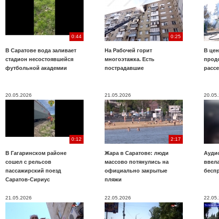
0:44
0:25
В Саратове вода заливает
На Рабочей горит
В цен
стадион несостоявшейся
многоэтажка. Есть
прод
футбольной академии
пострадавшие
расс
20.05.2026
21.05.2026
20.05
0:12
2:17
В Гагаринском районе
Жара в Саратове: люди
Аудио
сошел с рельсов
массово потянулись на
ввела
пассажирский поезд
официально закрытые
бесп
Саратов-Сириус
пляжи
21.05.2026
22.05.2026
22.05