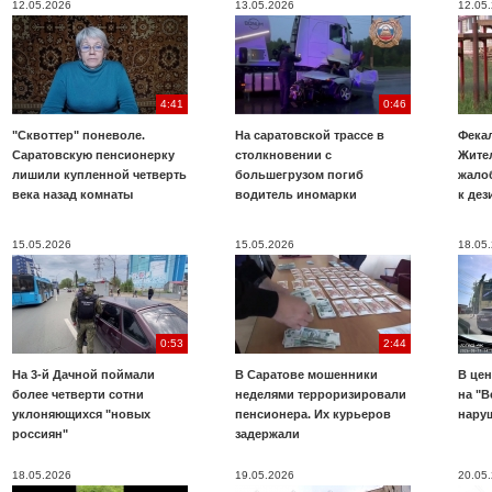
12.05.2026
13.05.2026
12.05
4:41
0:46
"Сквоттер" поневоле.
На саратовской трассе в
Фекал
Саратовскую пенсионерку
столкновении с
Жите
лишили купленной четверть
большегрузом погиб
жало
века назад комнаты
водитель иномарки
к де
15.05.2026
15.05.2026
18.05
0:53
2:44
На 3-й Дачной поймали
В Саратове мошенники
В цен
более четверти сотни
неделями терроризировали
на "В
уклоняющихся "новых
пенсионера. Их курьеров
нару
россиян"
задержали
18.05.2026
19.05.2026
20.05