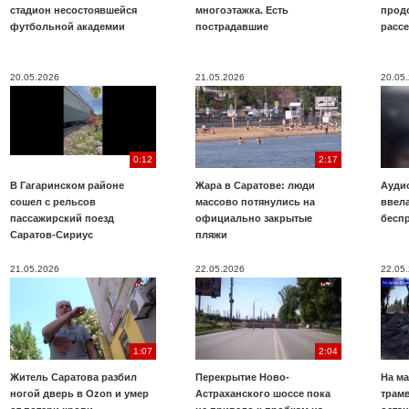
стадион несостоявшейся
многоэтажка. Есть
прод
футбольной академии
пострадавшие
расс
20.05.2026
21.05.2026
20.05
0:12
2:17
В Гагаринском районе
Жара в Саратове: люди
Аудио
сошел с рельсов
массово потянулись на
ввела
пассажирский поезд
официально закрытые
бесп
Саратов-Сириус
пляжи
21.05.2026
22.05.2026
22.05
1:07
2:04
Житель Саратова разбил
Перекрытие Ново-
На ма
ногой дверь в Ozon и умер
Астраханского шоссе пока
трамв