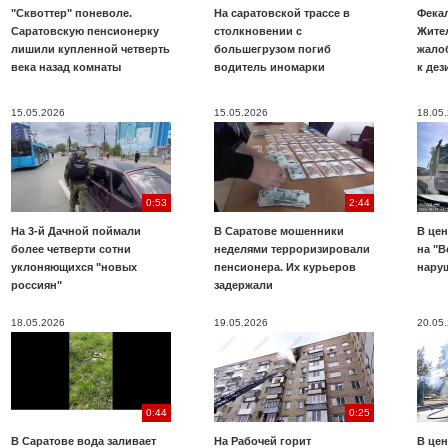
"Сквоттер" поневоле.
На саратовской трассе в
Фекал
Саратовскую пенсионерку
столкновении с
Жите
лишили купленной четверть
большегрузом погиб
жало
века назад комнаты
водитель иномарки
к де
15.05.2026
15.05.2026
18.05
0:53
2:44
На 3-й Дачной поймали
В Саратове мошенники
В цен
более четверти сотни
неделями терроризировали
на "В
уклоняющихся "новых
пенсионера. Их курьеров
нару
россиян"
задержали
18.05.2026
19.05.2026
20.05
0:44
0:25
В Саратове вода заливает
На Рабочей горит
В цен