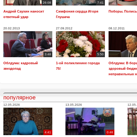
26:08
7:41
Андрей Саухин наносит
Симфония сердца Игоря
Поборы. Полисы
ответный удар
Глушача
20.02.2013
27.09.2012
08.12.2011
3:48
5:50
Облдума: кадровый
1-ой поликлинике города
Облдума: В борь
звездопад
75!
здоровый бюдже
неправильных н
популярное
12.05.2026
13.05.2026
12.05
4:41
0:46