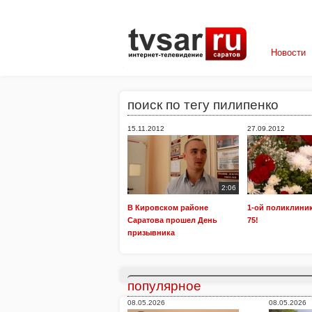
Новости
поиск по тегу пилипенко
15.11.2012
27.09.2012
2:06
В Кировском районе
1-ой поликлини
Саратова прошел День
75!
призывника
популярное
08.05.2026
08.05.2026