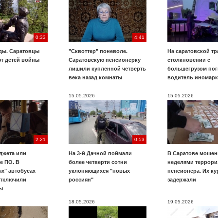
0:33
4:41
ды. Саратовцы
"Сквоттер" поневоле.
На саратовской тр
т детей войны
Саратовскую пенсионерку
столкновении с
лишили купленной четверть
большегрузом пог
века назад комнаты
водитель иномар
15.05.2026
15.05.2026
2:21
0:53
джета или
На 3-й Дачной поймали
В Саратове мошен
е ПО. В
более четверти сотни
неделями террори
х" автобусах
уклоняющихся "новых
пенсионера. Их к
отключили
россиян"
задержали
ы
18.05.2026
19.05.2026