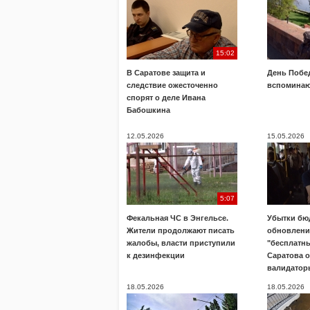
15:02
В Саратове защита и
День Побе
следствие ожесточенно
вспоминаю
спорят о деле Ивана
Бабошкина
12.05.2026
15.05.2026
5:07
Фекальная ЧС в Энгельсе.
Убытки бю
Жители продолжают писать
обновлени
жалобы, власти приступили
"бесплатны
к дезинфекции
Саратова 
валидатор
18.05.2026
18.05.2026