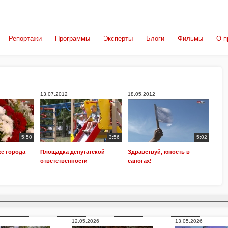
Репортажи
Программы
Эксперты
Блоги
Фильмы
О п
13.07.2012
18.05.2012
5:50
3:56
5:02
ке города
Площадка депутатской
Здравствуй, юность в
ответственности
сапогах!
12.05.2026
13.05.2026