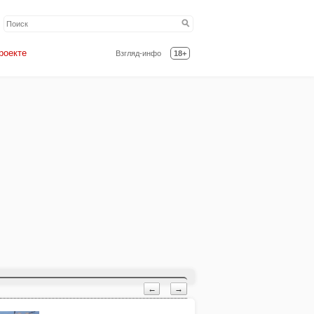
роекте
Взгляд-инфо
18+
←
→