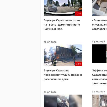
0:10
В центре Саратова автохам
«Большая 
на "Весте" демонстративно
спуск на с
нарушает ПДД
саратовск
20.05.2026
19.05.2026
0:50
В центре Саратова
Эффект во
продолжают тушить пожар в
Саратовц
расселенном доме
сами спаса
затоплени
20.05.2026
20.05.2026