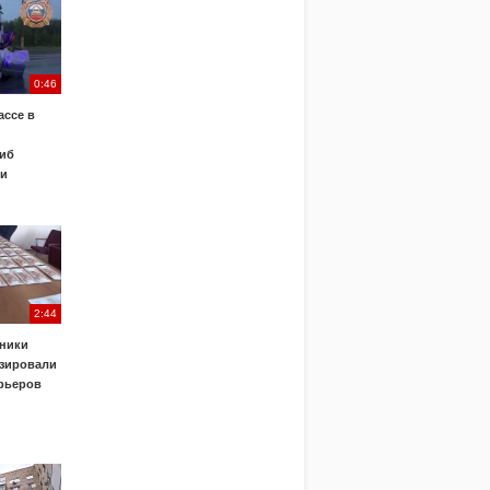
0:46
ассе в
иб
ки
2:44
ники
зировали
урьеров