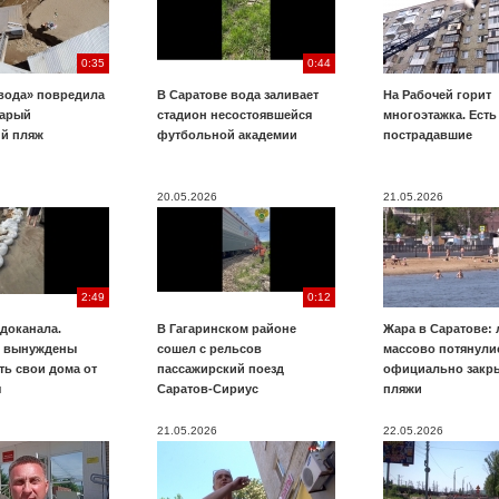
0:35
0:44
вода» повредила
В Саратове вода заливает
На Рабочей горит
тарый
стадион несостоявшейся
многоэтажка. Есть
ий пляж
футбольной академии
пострадавшие
20.05.2026
21.05.2026
2:49
0:12
доканала.
В Гагаринском районе
Жара в Саратове:
ы вынуждены
сошел с рельсов
массово потянули
ть свои дома от
пассажирский поезд
официально закр
я
Саратов-Сириус
пляжи
21.05.2026
22.05.2026