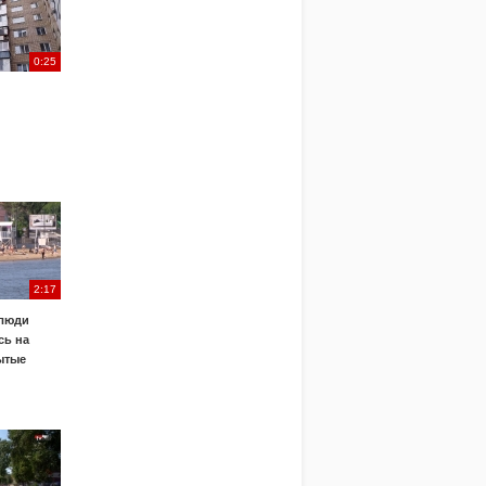
0:25
2:17
 люди
сь на
ытые