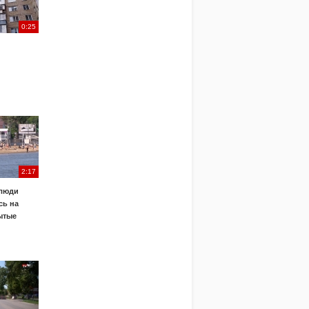
0:25
2:17
 люди
сь на
ытые