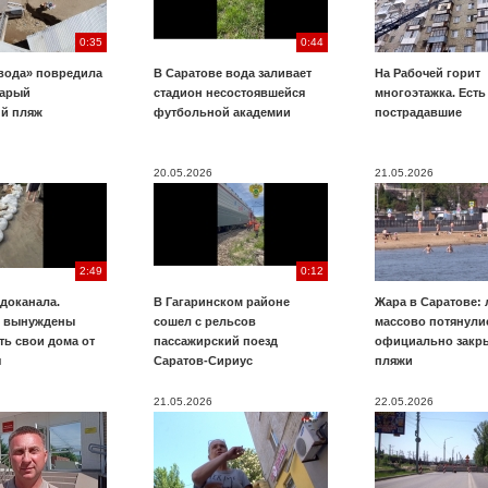
0:35
0:44
вода» повредила
В Саратове вода заливает
На Рабочей горит
тарый
стадион несостоявшейся
многоэтажка. Есть
ий пляж
футбольной академии
пострадавшие
20.05.2026
21.05.2026
2:49
0:12
доканала.
В Гагаринском районе
Жара в Саратове:
ы вынуждены
сошел с рельсов
массово потянули
ть свои дома от
пассажирский поезд
официально закр
я
Саратов-Сириус
пляжи
21.05.2026
22.05.2026