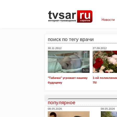
Новости
поиск по тегу врачи
30.11.2012
27.09.2012
5:23
"Табачка" угрожает нашему
1-ой поликлини
будущему
75!
популярное
08.05.2026
08.05.2026