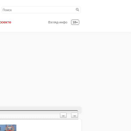
роекте
Взгляд-инфо
18+
←
→