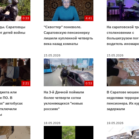
0:33
4:41
ды. Саратовцы
"Сквоттер" поневоле.
На саратовской тр
т детей войны
Саратовскую пенсионерку
столкновении с
лишили купленной четверть
большегрузом пог
века назад комнаты
водитель иномар
15.05.2026
15.05.2026
2:21
0:53
джета или
На 3-й Дачной поймали
В Саратове мошен
е ПО. В
более четверти сотни
неделями террори
х" автобусах
уклоняющихся "новых
пенсионера. Их к
отключили
россиян"
задержали
ы
18.05.2026
19.05.2026