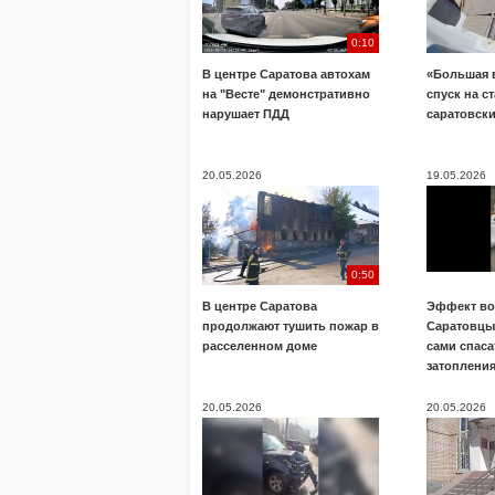
0:10
В центре Саратова автохам
«Большая 
на "Весте" демонстративно
спуск на с
нарушает ПДД
саратовск
20.05.2026
19.05.2026
0:50
В центре Саратова
Эффект во
продолжают тушить пожар в
Саратовц
расселенном доме
сами спаса
затоплени
20.05.2026
20.05.2026