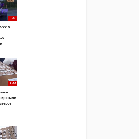
0:46
ассе в
иб
ки
2:44
ники
зировали
урьеров