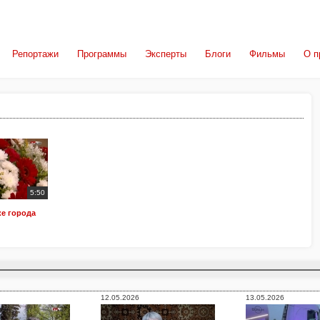
Репортажи
Программы
Эксперты
Блоги
Фильмы
О п
5:50
ке города
12.05.2026
13.05.2026