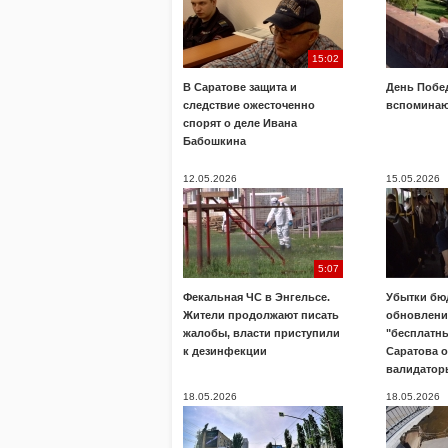
15:02
В Саратове защита и
День Побе
следствие ожесточенно
вспоминаю
спорят о деле Ивана
Бабошкина
12.05.2026
15.05.2026
5:07
Фекальная ЧС в Энгельсе.
Убытки бю
Жители продолжают писать
обновлени
жалобы, власти приступили
"бесплатны
к дезинфекции
Саратова 
валидатор
18.05.2026
18.05.2026