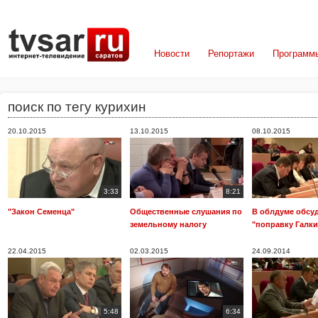
Новости
Репортажи
Программ
поиск по тегу курихин
20.10.2015
13.10.2015
08.10.2015
3:33
8:21
"Закон Семенца"
Общественные слушания по
В облдуме обсу
земельному налогу
"поправку Галки
22.04.2015
02.03.2015
24.09.2014
5:48
6:34