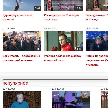
5:02
12:16
Здравствуй, юность в
Раскадровка от 30 января
Раскадровка от 
сапогах!
2012 года
2012 года
02.12.2011
07.10.2011
09.09.2011
7:32
4:18
Банк России - возрождение
Ударная поддержка с верой
Новые подробно
старомодной новизны
в детский спорт
покушении на С
Курихина
популярное
12.05.2026
13.05.2026
12.05