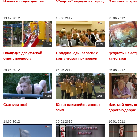
Новый городок детства
"Спартак" вернулся в город
Озаглавили хра
13.07.2012
28.06.2012
25.06.2012
3:56
4:21
Площадка депутатской
Облдума: единогласие с
Депутаты на ост
ответственности
критической приправой
аттестатов
20.06.2012
06.06.2012
25.05.2012
5:40
4:00
Стартуем все!
Юные олимпийцы держат
Иди, мой друг, в
темп
дорогою добра!
18.05.2012
30.01.2012
16.01.2012