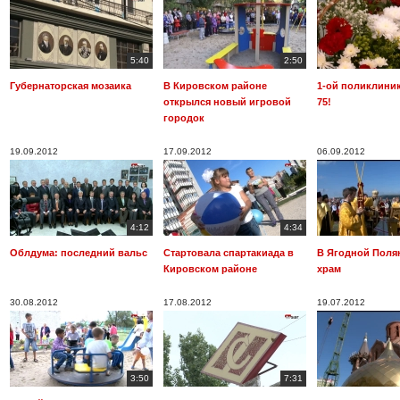
5:40
2:50
Губернаторская мозаика
В Кировском районе
1-ой поликлини
открылся новый игровой
75!
городок
19.09.2012
17.09.2012
06.09.2012
4:12
4:34
Облдума: последний вальс
Стартовала спартакиада в
В Ягодной Поля
Кировском районе
храм
30.08.2012
17.08.2012
19.07.2012
3:50
7:31