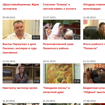
#Дорогаянабережная. Ждем
Спасение "Алмаза" и
Облдума отмени
экспертизу
светлая память о коллеге
монетизацию
05.09.2013
12.07.2013
11.06.2013
29:10
8:21
Виктор Паршуткин о деле
Петропавловский храм
Итоги учебного 
Лысенко, киллерах и суде
Ленинского района
"Патриота"
присяжных
12.04.2013
18.01.2013
21.11.2012
6:50
5:36
Навстречу частному музею
"Ожидание весны" в
Бюджетная культ
областной думе
"ЛАДные" мысл
11.10.2012
11.10.2012
27.09.2012