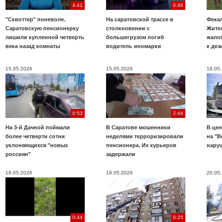
4:41
0:46
"Сквоттер" поневоле.
На саратовской трассе в
Фекал
Саратовскую пенсионерку
столкновении с
Жите
лишили купленной четверть
большегрузом погиб
жало
века назад комнаты
водитель иномарки
к де
15.05.2026
15.05.2026
18.05
0:53
2:44
На 3-й Дачной поймали
В Саратове мошенники
В цен
более четверти сотни
неделями терроризировали
на "В
уклоняющихся "новых
пенсионера. Их курьеров
нару
россиян"
задержали
18.05.2026
19.05.2026
20.05
0:44
0:25