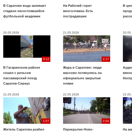
В Саратове вода заливает
На Рабочей горит
В цен
стадион несостоявшейся
многоэтажка. Есть
прод
футбольной академии
пострадавшие
расс
20.05.2026
21.05.2026
20.05
0:12
2:17
В Гагаринском районе
Жара в Саратове: люди
Аудио
сошел с рельсов
массово потянулись на
ввела
пассажирский поезд
официально закрытые
бесп
Саратов-Сириус
пляжи
21.05.2026
22.05.2026
22.05
1:07
2:04
Житель Саратова разбил
Перекрытие Ново-
На ма