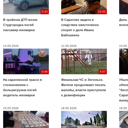
0:33
15:02
В тройном ДТП возле
В Саратове защита и
День
Студгородка погиб
следствие ожесточенно
вспо
пассажир иномарки
спорят о деле Ивана
Бабошкина
13.05.2026
12.05.2026
15.05
0:46
5:07
На саратовской трассе в
Фекальная ЧС в Энгельсе.
Убыт
столкновении с
Жители продолжают писать
обно
большегрузом погиб
жалобы, власти приступили
"бесп
водитель иномарки
к дезинфекции
Сара
вали
15.05.2026
18.05.2026
18.05