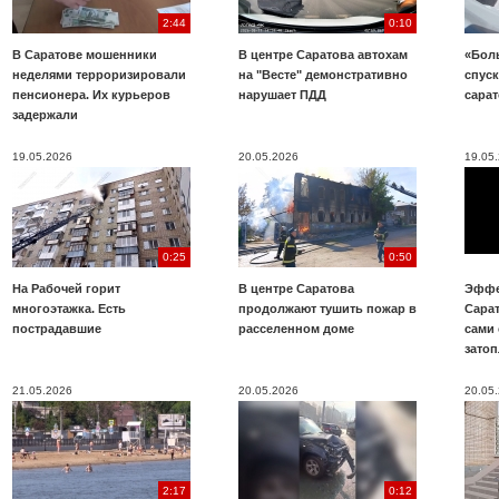
2:44
0:10
В Саратове мошенники
В центре Саратова автохам
«Бол
неделями терроризировали
на "Весте" демонстративно
спуск
пенсионера. Их курьеров
нарушает ПДД
сара
задержали
19.05.2026
20.05.2026
19.05
0:25
0:50
На Рабочей горит
В центре Саратова
Эффе
многоэтажка. Есть
продолжают тушить пожар в
Сара
пострадавшие
расселенном доме
сами 
зато
21.05.2026
20.05.2026
20.05
2:17
0:12