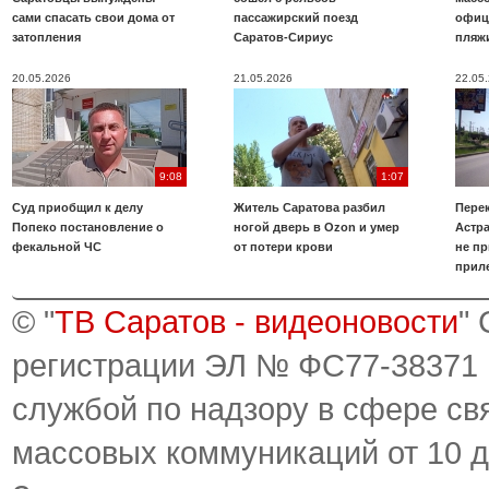
сами спасать свои дома от
пассажирский поезд
офиц
затопления
Саратов-Сириус
пляж
20.05.2026
21.05.2026
22.05
9:08
1:07
Суд приобщил к делу
Житель Саратова разбил
Пере
Попеко постановление о
ногой дверь в Ozon и умер
Астра
фекальной ЧС
от потери крови
не пр
прил
© "
ТВ Саратов - видеоновости
"
регистрации ЭЛ № ФС77-38371
службой по надзору в сфере св
массовых коммуникаций от 10 д