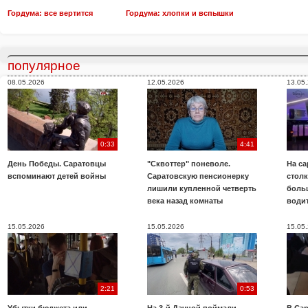
Гордума: все вертится
Гордума: хлопки и вспышки
популярное
08.05.2026
12.05.2026
13.05
0:33
4:41
День Победы. Саратовцы
"Сквоттер" поневоле.
На са
вспоминают детей войны
Саратовскую пенсионерку
стол
лишили купленной четверть
боль
века назад комнаты
води
15.05.2026
15.05.2026
15.05
2:21
0:53