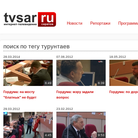
Новости
Репортажи
Программ
поиск по тегу турунтаев
28.03.2014
07.06.2012
18.05.2012
6:49
6:39
Гордума: на мосту
Гордума: мэру задали
Гордума: по дор
"блатных" не будет
вопрос
29.03.2012
23.02.2012
4:45
9:53