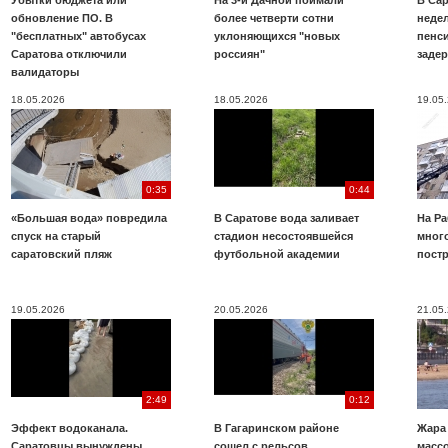
Убытки бюджета или
На 3-й Дачной поймали
В Са
обновление ПО. В
более четверти сотни
неде
"бесплатных" автобусах
уклоняющихся "новых
пенси
Саратова отключили
россиян"
заде
валидаторы
18.05.2026
18.05.2026
19.05
0:35
0:44
«Большая вода» повредила
В Саратове вода заливает
На Ра
спуск на старый
стадион несостоявшейся
много
саратовский пляж
футбольной академии
пост
19.05.2026
20.05.2026
21.05
2:49
0:12
Эффект водоканала.
В Гагаринском районе
Жара
Саратовцы вынуждены
сошел с рельсов
масс