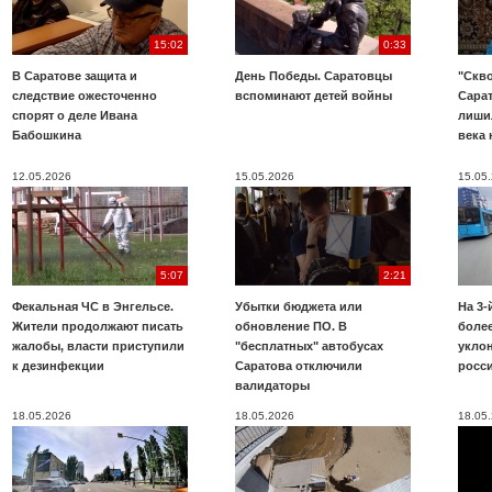
15:02
0:33
В Саратове защита и
День Победы. Саратовцы
"Скво
следствие ожесточенно
вспоминают детей войны
Сара
спорят о деле Ивана
лиши
Бабошкина
века 
12.05.2026
15.05.2026
15.05
5:07
2:21
Фекальная ЧС в Энгельсе.
Убытки бюджета или
На 3-
Жители продолжают писать
обновление ПО. В
более
жалобы, власти приступили
"бесплатных" автобусах
укло
к дезинфекции
Саратова отключили
росс
валидаторы
18.05.2026
18.05.2026
18.05