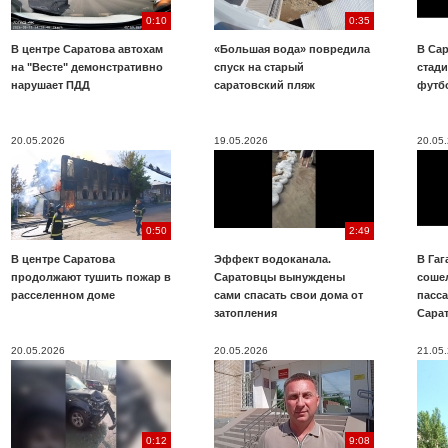
0:10
0:35
В центре Саратова автохам
«Большая вода» повредила
В Сар
на "Весте" демонстративно
спуск на старый
стад
нарушает ПДД
саратовский пляж
футб
20.05.2026
19.05.2026
20.05
0:50
2:49
В центре Саратова
Эффект водоканала.
В Га
продолжают тушить пожар в
Саратовцы вынуждены
соше
расселенном доме
сами спасать свои дома от
пасс
затопления
Сара
20.05.2026
20.05.2026
21.05
0:12
9:08