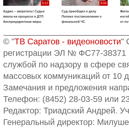
0:12
9:08
Аудио – запретить! Судья
Суд приобщил к делу
Жите
ввела на процессе о ДТП
Попеко постановление о
ногой
беспрецедентные меры
фекальной ЧС
от по
© "
ТВ Саратов - видеоновости
"
регистрации ЭЛ № ФС77-38371
службой по надзору в сфере св
массовых коммуникаций от 10 д
Замечания и предложения напр
Телефон: (8452) 28-03-59 или 2
Редактор: Триадский Андрей. У
Генеральный директор: Милуше