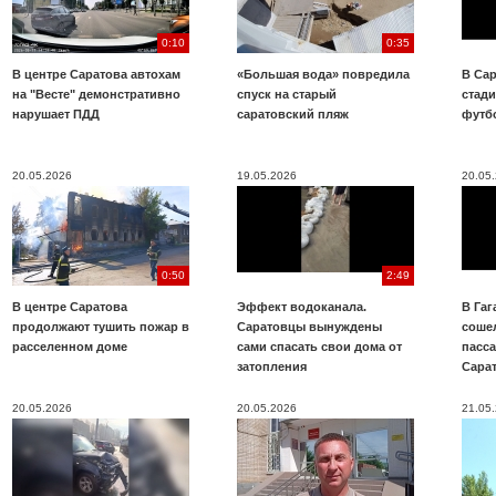
0:10
0:35
В центре Саратова автохам
«Большая вода» повредила
В Сар
на "Весте" демонстративно
спуск на старый
стад
нарушает ПДД
саратовский пляж
футб
20.05.2026
19.05.2026
20.05
0:50
2:49
В центре Саратова
Эффект водоканала.
В Га
продолжают тушить пожар в
Саратовцы вынуждены
соше
расселенном доме
сами спасать свои дома от
пасс
затопления
Сара
20.05.2026
20.05.2026
21.05