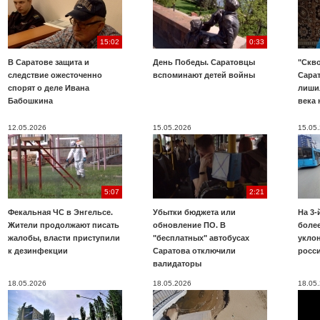
15:02
0:33
В Саратове защита и
День Победы. Саратовцы
"Скво
следствие ожесточенно
вспоминают детей войны
Сара
спорят о деле Ивана
лиши
Бабошкина
века 
12.05.2026
15.05.2026
15.05
5:07
2:21
Фекальная ЧС в Энгельсе.
Убытки бюджета или
На 3-
Жители продолжают писать
обновление ПО. В
более
жалобы, власти приступили
"бесплатных" автобусах
укло
к дезинфекции
Саратова отключили
росс
валидаторы
18.05.2026
18.05.2026
18.05