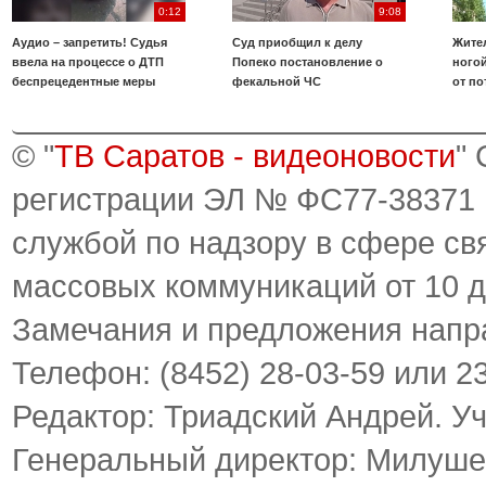
0:12
9:08
Аудио – запретить! Судья
Суд приобщил к делу
Жите
ввела на процессе о ДТП
Попеко постановление о
ногой
беспрецедентные меры
фекальной ЧС
от по
© "
ТВ Саратов - видеоновости
"
регистрации ЭЛ № ФС77-38371
службой по надзору в сфере св
массовых коммуникаций от 10 д
Замечания и предложения напр
Телефон: (8452) 28-03-59 или 2
Редактор: Триадский Андрей. У
Генеральный директор: Милуше