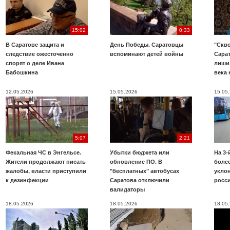
15:02
0:33
В Саратове защита и
День Победы. Саратовцы
"Скво
следствие ожесточенно
вспоминают детей войны
Сара
спорят о деле Ивана
лиши
Бабошкина
века 
12.05.2026
15.05.2026
15.05
5:07
2:21
Фекальная ЧС в Энгельсе.
Убытки бюджета или
На 3-
Жители продолжают писать
обновление ПО. В
более
жалобы, власти приступили
"бесплатных" автобусах
укло
к дезинфекции
Саратова отключили
росс
валидаторы
18.05.2026
18.05.2026
18.05