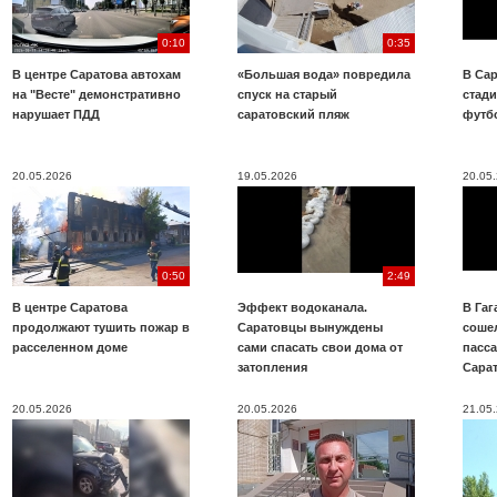
0:10
0:35
В центре Саратова автохам
«Большая вода» повредила
В Сар
на "Весте" демонстративно
спуск на старый
стад
нарушает ПДД
саратовский пляж
футб
20.05.2026
19.05.2026
20.05
0:50
2:49
В центре Саратова
Эффект водоканала.
В Га
продолжают тушить пожар в
Саратовцы вынуждены
соше
расселенном доме
сами спасать свои дома от
пасс
затопления
Сара
20.05.2026
20.05.2026
21.05