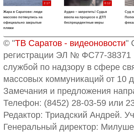
2:17
0:12
Жара в Саратове: люди
Аудио – запретить! Судья
Суд 
массово потянулись на
ввела на процессе о ДТП
Попе
официально закрытые
беспрецедентные меры
фека
пляжи
© "
ТВ Саратов - видеоновости
"
регистрации ЭЛ № ФС77-38371
службой по надзору в сфере св
массовых коммуникаций от 10 д
Замечания и предложения напр
Телефон: (8452) 28-03-59 или 2
Редактор: Триадский Андрей. У
Генеральный директор: Милуше