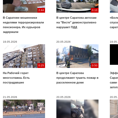
2:44
0:10
В Саратове мошенники
В центре Саратова автохам
«Бол
неделями терроризировали
на "Весте" демонстративно
спуск
пенсионера. Их курьеров
нарушает ПДД
сара
задержали
19.05.2026
20.05.2026
19.05
0:25
0:50
На Рабочей горит
В центре Саратова
Эффе
многоэтажка. Есть
продолжают тушить пожар в
Сара
пострадавшие
расселенном доме
сами 
зато
21.05.2026
20.05.2026
20.05