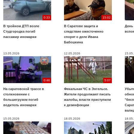
0:33
15:02
В тройном ДТП возле
В Саратове защита и
День
Студгородка погиб
следствие ожесточенно
вспо
пассажир иномарки
спорят о деле Ивана
Бабошкина
13.05.2026
12.05.2026
15.05
0:46
5:07
На саратовской трассе в
Фекальная ЧС в Энгельсе.
Убыт
столкновении с
Жители продолжают писать
обно
большегрузом погиб
жалобы, власти приступили
"бесп
водитель иномарки
к дезинфекции
Сара
вали
15.05.2026
18.05.2026
18.05