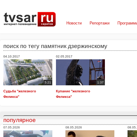
Новости
Репортажи
Программ
поиск по тегу памятник дзержинскому
04.10.2017
02.05.2017
5:21
1:37
Судьба "железного
Купание "железного
Феликса"
Феликса"
популярное
07.05.2026
08.05.2026
08.05