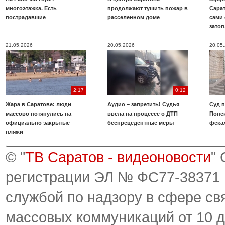
многоэтажка. Есть
продолжают тушить пожар в
Сара
пострадавшие
расселенном доме
сами 
зато
21.05.2026
20.05.2026
20.05
2:17
0:12
Жара в Саратове: люди
Аудио – запретить! Судья
Суд 
массово потянулись на
ввела на процессе о ДТП
Попе
официально закрытые
беспрецедентные меры
фека
пляжи
© "
ТВ Саратов - видеоновости
"
регистрации ЭЛ № ФС77-38371
службой по надзору в сфере св
массовых коммуникаций от 10 д