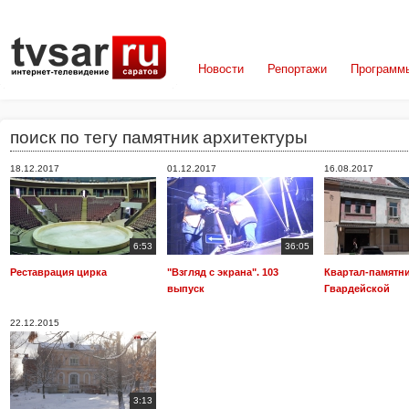
Новости
Репортажи
Программ
поиск по тегу памятник архитектуры
18.12.2017
01.12.2017
16.08.2017
6:53
36:05
Реставрация цирка
"Взгляд с экрана". 103
Квартал-памятни
выпуск
Гвардейской
22.12.2015
3:13