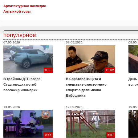
Архитектурное наследие
Алтынной горы
популярное
07.05.2026
08.05.2026
08.05
0:33
15:02
В тройном ДТП возле
В Саратове защита и
День
Студгородка погиб
следствие ожесточенно
вспо
пассажир иномарки
спорят о деле Ивана
Бабошкина
13.05.2026
12.05.2026
15.05
0:46
5:07