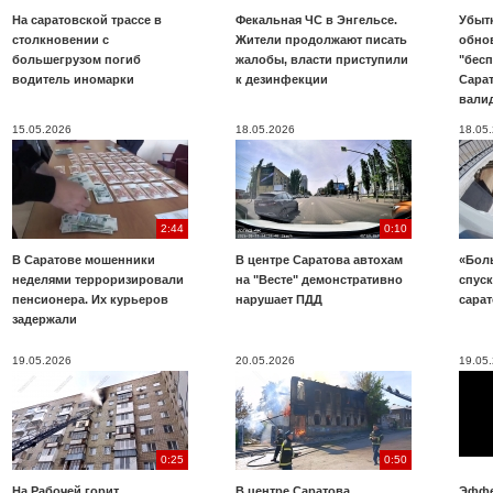
На саратовской трассе в
Фекальная ЧС в Энгельсе.
Убыт
столкновении с
Жители продолжают писать
обно
большегрузом погиб
жалобы, власти приступили
"бесп
водитель иномарки
к дезинфекции
Сара
вали
15.05.2026
18.05.2026
18.05
2:44
0:10
В Саратове мошенники
В центре Саратова автохам
«Бол
неделями терроризировали
на "Весте" демонстративно
спуск
пенсионера. Их курьеров
нарушает ПДД
сара
задержали
19.05.2026
20.05.2026
19.05
0:25
0:50
На Рабочей горит
В центре Саратова
Эффе