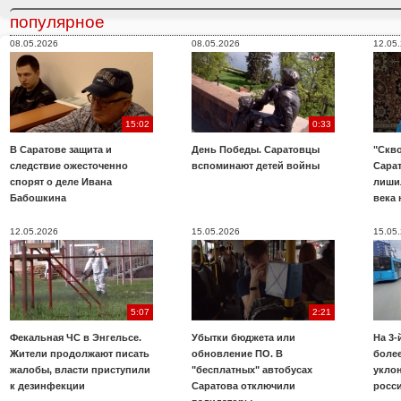
популярное
08.05.2026
08.05.2026
12.05
15:02
0:33
В Саратове защита и
День Победы. Саратовцы
"Скво
следствие ожесточенно
вспоминают детей войны
Сара
спорят о деле Ивана
лиши
Бабошкина
века 
12.05.2026
15.05.2026
15.05
5:07
2:21
Фекальная ЧС в Энгельсе.
Убытки бюджета или
На 3-
Жители продолжают писать
обновление ПО. В
более
жалобы, власти приступили
"бесплатных" автобусах
укло
к дезинфекции
Саратова отключили
росс