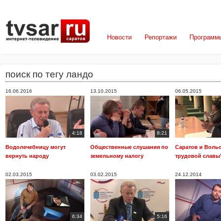
Новости
Репортажи
Программ
поиск по тегу ландо
16.06.2016
13.10.2015
06.05.2015
4:18
8:21
Водолечебницу могут
Общественные слушания по
Саратов и Вольс
вернуть народу
земельному налогу
трудовой славы
02.03.2015
03.02.2015
24.12.2014
6:34
5:16