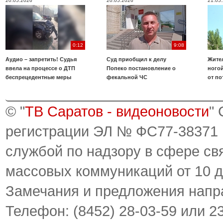
20.05.2026
20.05.2026
21.05
0:12
9:08
Аудио – запретить! Судья
Суд приобщил к делу
Жите
ввела на процессе о ДТП
Попеко постановление о
ногой
беспрецедентные меры
фекальной ЧС
от по
© "
ТВ Саратов - видеоновости
"
регистрации ЭЛ № ФС77-38371
службой по надзору в сфере св
массовых коммуникаций от 10 д
Замечания и предложения напр
Телефон: (8452) 28-03-59 или 2