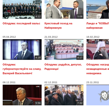
4:12
5:08
Облдума: последний вальс
Крестовый поход на
Ландо и "КОВЫ
Набережную
набережная
05.04.2012
21.03.2012
16.02.2012
4:18
4:17
Облдума:
Облдума: радуйся, депутат,
Облдума: награ
губернаторствуйте на славу,
Радоница!
незащищенные и
Валерий Васильевич!
невидимка
08.12.2011
02.12.2011
23.11.2011
5:56
7:32