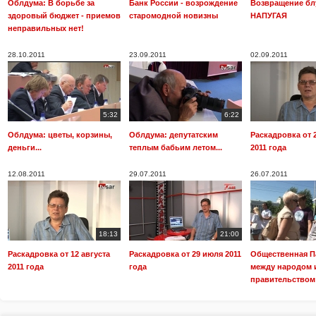
Облдума: В борьбе за
Банк России - возрождение
Возвращение бл
здоровый бюджет - приемов
старомодной новизны
НАПУГАЯ
неправильных нет!
28.10.2011
23.09.2011
02.09.2011
5:32
6:22
Облдума: цветы, корзины,
Облдума: депутатским
Раскадровка от 
деньги...
теплым бабьим летом...
2011 года
12.08.2011
29.07.2011
26.07.2011
18:13
21:00
Раскадровка от 12 августа
Раскадровка от 29 июля 2011
Общественная П
2011 года
года
между народом 
правительством