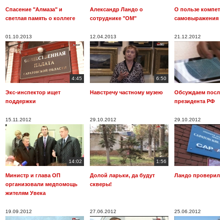
Спасение "Алмаза" и
Александр Ландо о
О пользе компе
светлая память о коллеге
сотруднике "ОМ"
самовыражения
01.10.2013
12.04.2013
21.12.2012
4:45
6:50
Экс-инспектор ищет
Навстречу частному музею
Обсуждаем посл
поддержки
президента РФ
15.11.2012
29.10.2012
29.10.2012
14:02
1:56
Министр и глава ОП
Долой ларьки, да будут
Ландо проверил
организовали медпомощь
скверы!
жителям Увека
19.09.2012
27.06.2012
25.06.2012