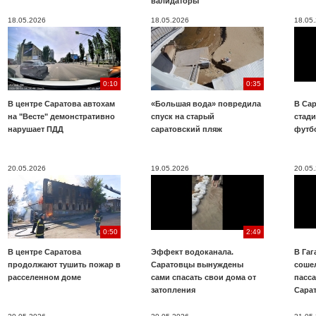
валидаторы
18.05.2026
18.05.2026
18.05
0:10
0:35
В центре Саратова автохам
«Большая вода» повредила
В Сар
на "Весте" демонстративно
спуск на старый
стад
нарушает ПДД
саратовский пляж
футб
20.05.2026
19.05.2026
20.05
0:50
2:49
В центре Саратова
Эффект водоканала.
В Га
продолжают тушить пожар в
Саратовцы вынуждены
соше
расселенном доме
сами спасать свои дома от
пасс
затопления
Сара