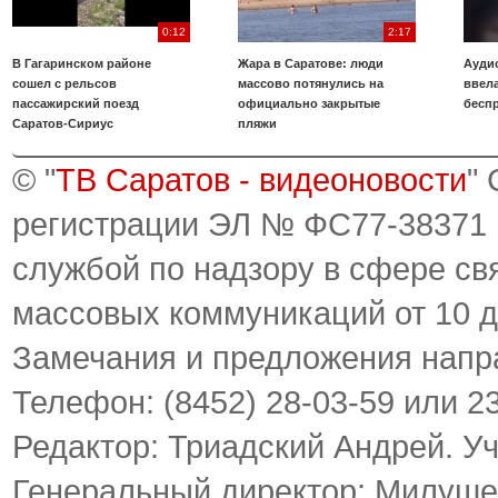
0:12
2:17
В Гагаринском районе
Жара в Саратове: люди
Аудио
сошел с рельсов
массово потянулись на
ввела
пассажирский поезд
официально закрытые
бесп
Саратов-Сириус
пляжи
© "
ТВ Саратов - видеоновости
"
регистрации ЭЛ № ФС77-38371
службой по надзору в сфере св
массовых коммуникаций от 10 д
Замечания и предложения напр
Телефон: (8452) 28-03-59 или 2
Редактор: Триадский Андрей. У
Генеральный директор: Милуше