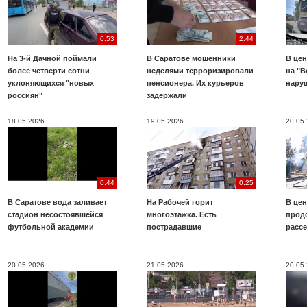
0:53
2:44
На 3-й Дачной поймали
В Саратове мошенники
В цен
более четверти сотни
неделями терроризировали
на "В
уклоняющихся "новых
пенсионера. Их курьеров
нару
россиян"
задержали
18.05.2026
19.05.2026
20.05
0:44
0:25
В Саратове вода заливает
На Рабочей горит
В цен
стадион несостоявшейся
многоэтажка. Есть
прод
футбольной академии
пострадавшие
расс
20.05.2026
21.05.2026
20.05