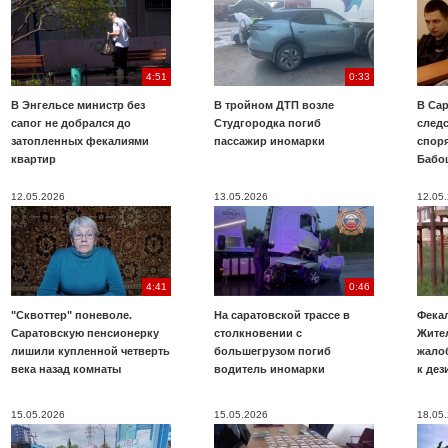
4:51
0:33
В Энгельсе министр без
В тройном ДТП возле
В Сар
сапог не добрался до
Студгородка погиб
след
затопленных фекалиями
пассажир иномарки
споря
квартир
Бабо
12.05.2026
13.05.2026
12.05
4:41
0:46
"Сквоттер" поневоле.
На саратовской трассе в
Фекал
Саратовскую пенсионерку
столкновении с
Жите
лишили купленной четверть
большегрузом погиб
жало
века назад комнаты
водитель иномарки
к де
15.05.2026
15.05.2026
18.05