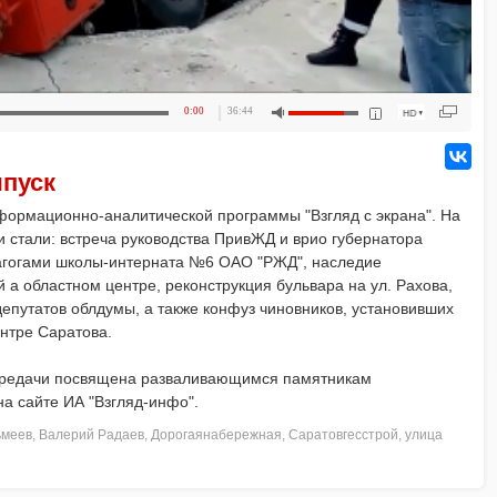
0:00
36:44
ыпуск
ормационно-аналитической программы "Взгляд с экрана". На
 стали: встреча руководства ПривЖД и врио губернатора
агогами школы-интерната №6 ОАО "РЖД", наследие
 а областном центре, реконструкция бульвара на ул. Рахова,
епутатов облдумы, а также конфуз чиновников, установивших
нтре Саратова.
ередачи посвящена разваливающимся памятникам
а сайте ИА "Взгляд-инфо".
ьмеев
,
Валерий Радаев
,
Дорогаянабережная
,
Саратовгесстрой
,
улица