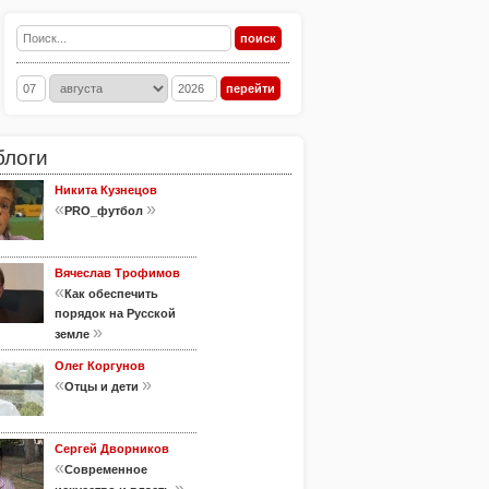
блоги
Никита Кузнецов
«
»
PRO_футбол
Вячеслав Трофимов
«
Как обеспечить
порядок на Русской
»
земле
Олег Коргунов
«
»
Отцы и дети
Сергей Дворников
«
Современное
»