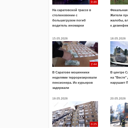
0:46
На саратовской трассе в
Фекальная 
столкновении с
Жители пр
большегрузом погиб
жалобы, в
водитель иномарки
к дезинфе
15.05.2026
18.05.2026
2:44
В Саратове мошенники
В центре С
неделями терроризировали
на "Весте"
пенсионера. Их курьеров
нарушает 
задержали
19.05.2026
20.05.2026
0:25