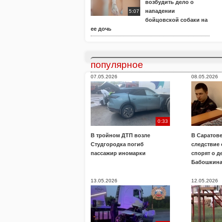
возбудить дело о
нападении
5:07
бойцовской собаки на
ее дочь
популярное
07.05.2026
08.05.2026
0:33
В тройном ДТП возле
В Саратове
Студгородка погиб
следствие
пассажир иномарки
спорят о д
Бабошкин
13.05.2026
12.05.2026