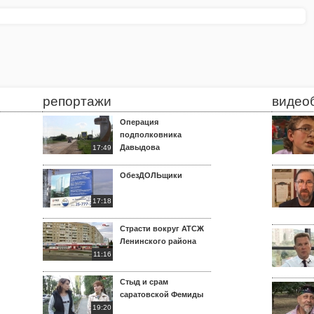
репортажи
видео
Операция
подполковника
Давыдова
17:49
ОбезДОЛЬщики
17:18
Страсти вокруг АТСЖ
Ленинского района
11:16
Стыд и срам
саратовской Фемиды
19:20