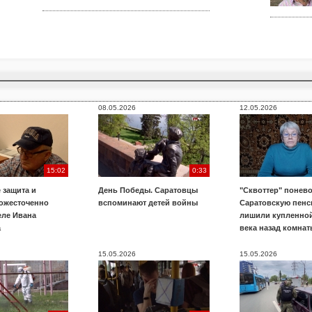
08.05.2026
12.05.2026
15:02
0:33
 защита и
День Победы. Саратовцы
"Сквоттер" понево
 ожесточенно
вспоминают детей войны
Саратовскую пенс
еле Ивана
лишили купленной
а
века назад комнат
15.05.2026
15.05.2026