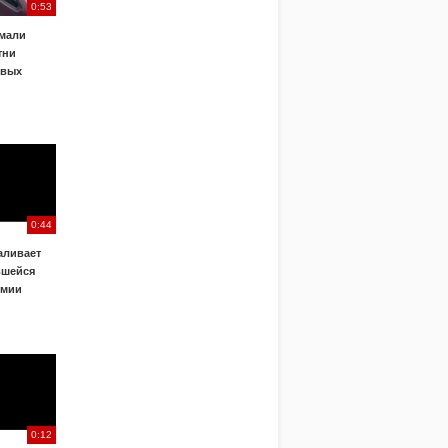
0:53
ймали
тни
овых
0:44
аливает
вшейся
емии
0:12