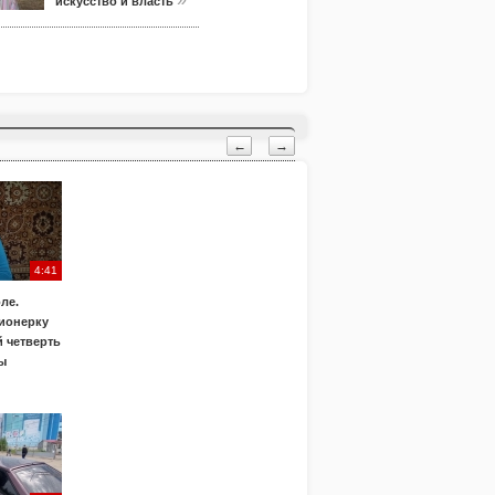
искусство и власть
←
→
4:41
ле.
ионерку
 четверть
ы