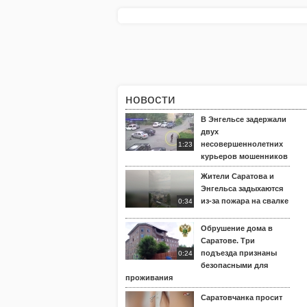
новости
В Энгельсе задержали
двух
несовершеннолетних
1:23
курьеров мошенников
Жители Саратова и
Энгельса задыхаются
из-за пожара на свалке
0:34
Обрушение дома в
Саратове. Три
подъезда признаны
0:24
безопасными для
проживания
Саратовчанка просит