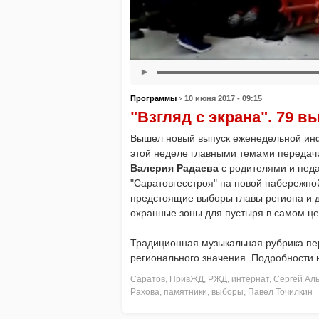
›
Программы
10 июня 2017 - 09:15
"Взгляд с экрана". 79 в
Вышел новый выпуск еженедельной инф
этой неделе главными темами передачи
Валерия Радаева
с родителями и пед
"Саратовгесстроя" на новой набережной
предстоящие выборы главы региона и д
охранные зоны для пустыря в самом це
Традиционная музыкальная рубрика п
регионального значения. Подробности н
Саратов
,
ПривЖД
,
РЖД
,
интернат
,
Сергей Ал
Рахова
,
памятники
,
выборы
,
Павел Точилкин