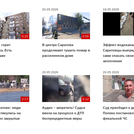
20.05.2026
19.05.2026
0:25
0:50
 горит
В центре Саратова
Эффект водоканал
а. Есть
продолжают тушить пожар в
Саратовцы вынуж
шие
расселенном доме
сами спасать свои
затопления
20.05.2026
20.05.2026
2:17
0:12
ратове: люди
Аудио – запретить! Судья
Суд приобщил к д
отянулись на
ввела на процессе о ДТП
Попеко постановл
о закрытые
беспрецедентные меры
фекальной ЧС