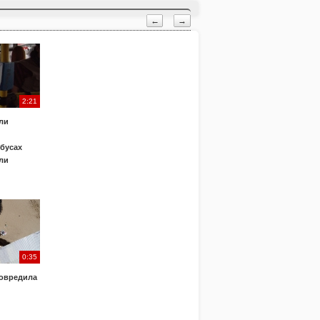
←
→
2:21
ли
обусах
ли
0:35
овредила