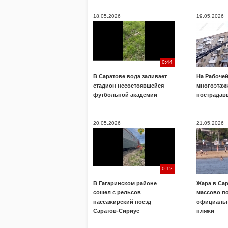
18.05.2026
19.05.2026
0:44
В Саратове вода заливает
На Рабочей
стадион несостоявшейся
многоэтажк
футбольной академии
пострадав
20.05.2026
21.05.2026
0:12
В Гагаринском районе
Жара в Са
сошел с рельсов
массово п
пассажирский поезд
официальн
Саратов-Сириус
пляжи