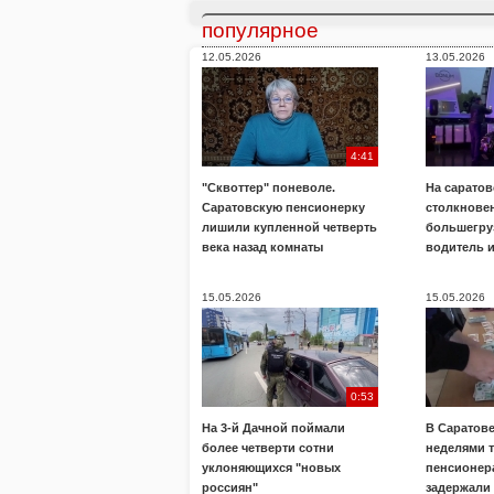
популярное
12.05.2026
13.05.2026
4:41
"Сквоттер" поневоле.
На саратов
Саратовскую пенсионерку
столкнове
лишили купленной четверть
большегру
века назад комнаты
водитель 
15.05.2026
15.05.2026
0:53
На 3-й Дачной поймали
В Саратов
более четверти сотни
неделями 
уклоняющихся "новых
пенсионера
россиян"
задержали