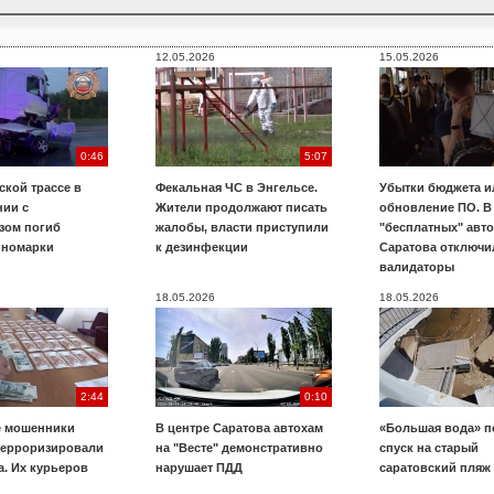
12.05.2026
15.05.2026
0:46
5:07
ской трассе в
Фекальная ЧС в Энгельсе.
Убытки бюджета и
нии с
Жители продолжают писать
обновление ПО. В
зом погиб
жалобы, власти приступили
"бесплатных" авт
иномарки
к дезинфекции
Саратова отключи
валидаторы
18.05.2026
18.05.2026
2:44
0:10
е мошенники
В центре Саратова автохам
«Большая вода» п
терроризировали
на "Весте" демонстративно
спуск на старый
. Их курьеров
нарушает ПДД
саратовский пляж