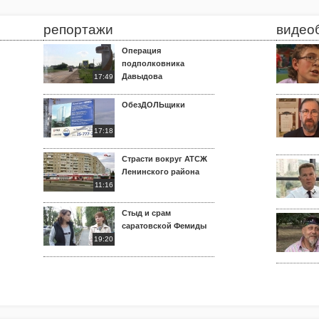
репортажи
видео
Операция
подполковника
Давыдова
17:49
ОбезДОЛЬщики
17:18
Страсти вокруг АТСЖ
Ленинского района
11:16
Стыд и срам
саратовской Фемиды
19:20