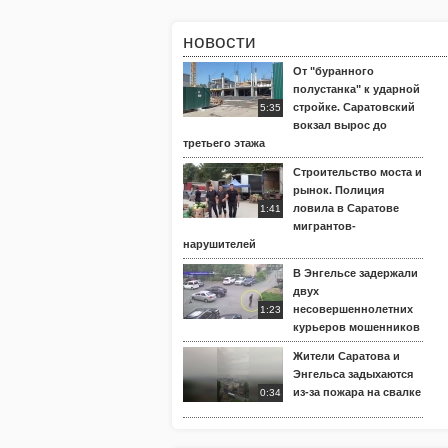
новости
От "буранного
полустанка" к ударной
стройке. Саратовский
5:35
вокзал вырос до
третьего этажа
Строительство моста и
рынок. Полиция
ловила в Саратове
1:41
мигрантов-
нарушителей
В Энгельсе задержали
двух
несовершеннолетних
1:23
курьеров мошенников
Жители Саратова и
Энгельса задыхаются
из-за пожара на свалке
0:34