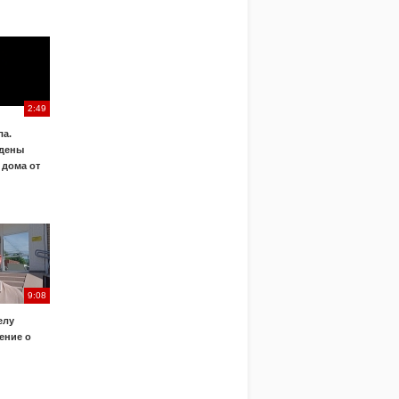
2:49
а.
дены
 дома от
9:08
елу
ение о