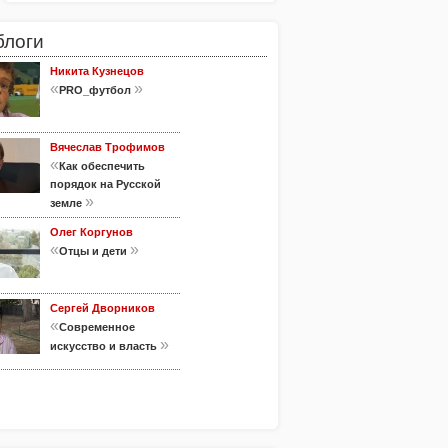
блоги
Никита Кузнецов
«
»
PRO_футбол
Вячеслав Трофимов
«
Как обеспечить
порядок на Русской
»
земле
Олег Коргунов
«
»
Отцы и дети
Сергей Дворников
«
Современное
»
искусство и власть