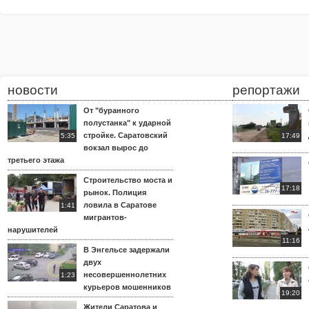
новости
репортажи
От "буранного
полустанка" к ударной
стройке. Саратовский
5:35
17:49
вокзал вырос до
третьего этажа
Строительство моста и
17:18
рынок. Полиция
ловила в Саратове
1:41
мигрантов-
нарушителей
11:16
В Энгельсе задержали
двух
несовершеннолетних
1:23
курьеров мошенников
19:20
Жители Саратова и