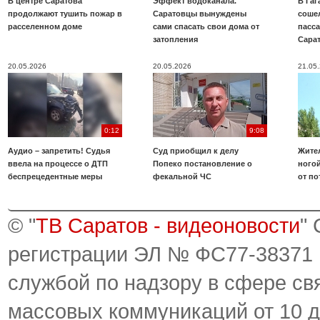
В центре Саратова
Эффект водоканала.
В Га
продолжают тушить пожар в
Саратовцы вынуждены
соше
расселенном доме
сами спасать свои дома от
пасс
затопления
Сара
20.05.2026
20.05.2026
21.05
0:12
9:08
Аудио – запретить! Судья
Суд приобщил к делу
Жите
ввела на процессе о ДТП
Попеко постановление о
ногой
беспрецедентные меры
фекальной ЧС
от по
© "
ТВ Саратов - видеоновости
"
регистрации ЭЛ № ФС77-38371
службой по надзору в сфере св
массовых коммуникаций от 10 д