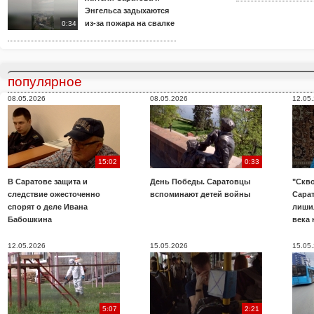
Энгельса задыхаются
из-за пожара на свалке
0:34
популярное
08.05.2026
08.05.2026
12.05
15:02
0:33
В Саратове защита и
День Победы. Саратовцы
"Скво
следствие ожесточенно
вспоминают детей войны
Сара
спорят о деле Ивана
лиши
Бабошкина
века 
12.05.2026
15.05.2026
15.05
5:07
2:21