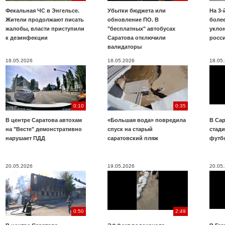
Фекальная ЧС в Энгельсе.
Убытки бюджета или
На 3-
Жители продолжают писать
обновление ПО. В
более
жалобы, власти приступили
"бесплатных" автобусах
укло
к дезинфекции
Саратова отключили
росс
валидаторы
18.05.2026
18.05.2026
18.05
0:10
0:35
В центре Саратова автохам
«Большая вода» повредила
В Сар
на "Весте" демонстративно
спуск на старый
стад
нарушает ПДД
саратовский пляж
футб
20.05.2026
19.05.2026
20.05
0:50
2:49