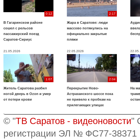
0:12
2:17
В Гагаринском районе
Жара в Саратове: люди
Аудио
сошел с рельсов
массово потянулись на
ввела
пассажирский поезд
официально закрытые
бесп
Саратов-Сириус
пляжи
21.05.2026
22.05.2026
22.05
1:07
2:04
Житель Саратова разбил
Перекрытие Ново-
На ма
ногой дверь в Ozon и умер
Астраханского шоссе пока
трамв
от потери крови
не привело к пробкам на
оста
прилегающих улицах
© "
ТВ Саратов - видеоновости
"
регистрации ЭЛ № ФС77-38371