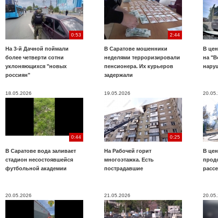
0:53
2:44
На 3-й Дачной поймали
В Саратове мошенники
В цен
более четверти сотни
неделями терроризировали
на "В
уклоняющихся "новых
пенсионера. Их курьеров
нару
россиян"
задержали
18.05.2026
19.05.2026
20.05
0:44
0:25
В Саратове вода заливает
На Рабочей горит
В цен
стадион несостоявшейся
многоэтажка. Есть
прод
футбольной академии
пострадавшие
расс
20.05.2026
21.05.2026
20.05