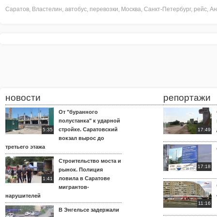
Саратов
,
Властелин
,
автобус
,
перевозки
,
Москва
,
Санкт-Петербург
,
рейс
,
Ан
новости
репортажи
От "буранного
полустанка" к ударной
стройке. Саратовский
5:35
17:49
вокзал вырос до
третьего этажа
Строительство моста и
17:18
рынок. Полиция
ловила в Саратове
1:41
мигрантов-
нарушителей
11:16
В Энгельсе задержали