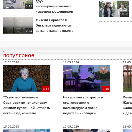
двух
несовершеннолетних
1:23
курьеров мошенников
19:20
Жители Саратова и
Энгельса задыхаются
из-за пожара на свалке
0:34
популярное
12.05.2026
13.05.2026
12.05
4:41
0:46
"Сквоттер" поневоле.
На саратовской трассе в
Фекал
Саратовскую пенсионерку
столкновении с
Жите
лишили купленной четверть
большегрузом погиб
жало
века назад комнаты
водитель иномарки
к де
15.05.2026
15.05.2026
18.05