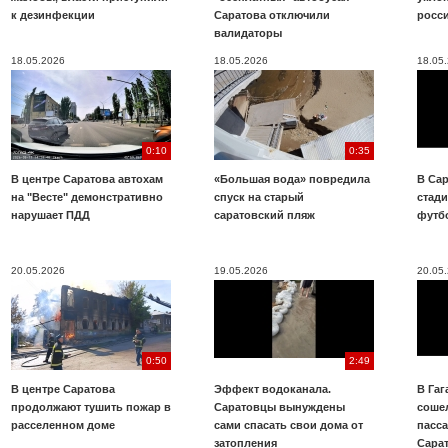
к дезинфекции
Саратова отключили
росс
валидаторы
18.05.2026
18.05.2026
18.05
0:10
0:35
В центре Саратова автохам
«Большая вода» повредила
В Сар
на "Весте" демонстративно
спуск на старый
стад
нарушает ПДД
саратовский пляж
футб
20.05.2026
19.05.2026
20.05
0:50
2:49
В центре Саратова
Эффект водоканала.
В Га
продолжают тушить пожар в
Саратовцы вынуждены
соше
расселенном доме
сами спасать свои дома от
пасс
затопления
Сара