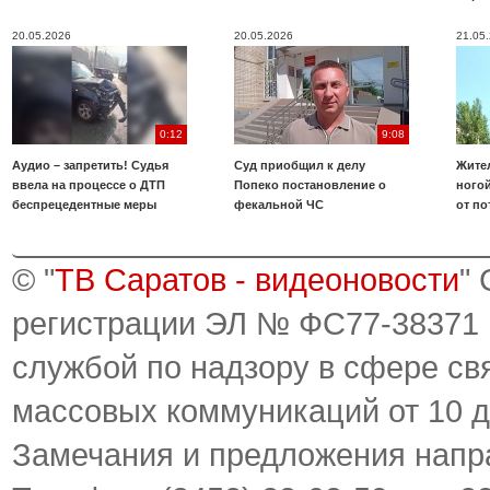
20.05.2026
20.05.2026
21.05
0:12
9:08
Аудио – запретить! Судья
Суд приобщил к делу
Жите
ввела на процессе о ДТП
Попеко постановление о
ногой
беспрецедентные меры
фекальной ЧС
от по
© "
ТВ Саратов - видеоновости
"
регистрации ЭЛ № ФС77-38371
службой по надзору в сфере св
массовых коммуникаций от 10 д
Замечания и предложения напр