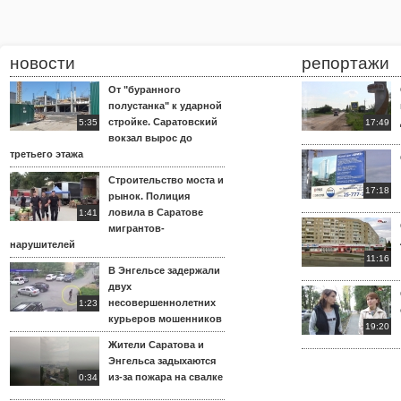
новости
репортажи
От "буранного
полустанка" к ударной
стройке. Саратовский
5:35
17:49
вокзал вырос до
третьего этажа
Строительство моста и
17:18
рынок. Полиция
ловила в Саратове
1:41
мигрантов-
нарушителей
11:16
В Энгельсе задержали
двух
несовершеннолетних
1:23
курьеров мошенников
19:20
Жители Саратова и
Энгельса задыхаются
из-за пожара на свалке
0:34