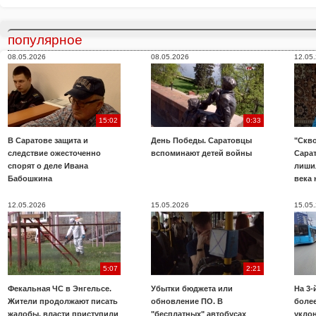
популярное
08.05.2026
08.05.2026
12.05
15:02
0:33
В Саратове защита и
День Победы. Саратовцы
"Скво
следствие ожесточенно
вспоминают детей войны
Сара
спорят о деле Ивана
лиши
Бабошкина
века 
12.05.2026
15.05.2026
15.05
5:07
2:21
Фекальная ЧС в Энгельсе.
Убытки бюджета или
На 3-
Жители продолжают писать
обновление ПО. В
более
жалобы, власти приступили
"бесплатных" автобусах
укло