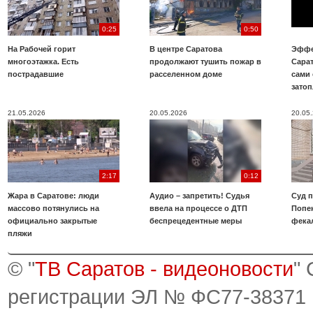
0:25
0:50
На Рабочей горит
В центре Саратова
Эффе
многоэтажка. Есть
продолжают тушить пожар в
Сара
пострадавшие
расселенном доме
сами 
зато
21.05.2026
20.05.2026
20.05
2:17
0:12
Жара в Саратове: люди
Аудио – запретить! Судья
Суд 
массово потянулись на
ввела на процессе о ДТП
Попе
официально закрытые
беспрецедентные меры
фека
пляжи
© "
ТВ Саратов - видеоновости
"
регистрации ЭЛ № ФС77-38371