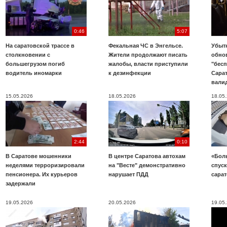
0:46
5:07
На саратовской трассе в
Фекальная ЧС в Энгельсе.
Убыт
столкновении с
Жители продолжают писать
обно
большегрузом погиб
жалобы, власти приступили
"бесп
водитель иномарки
к дезинфекции
Сара
вали
15.05.2026
18.05.2026
18.05
2:44
0:10
В Саратове мошенники
В центре Саратова автохам
«Бол
неделями терроризировали
на "Весте" демонстративно
спуск
пенсионера. Их курьеров
нарушает ПДД
сара
задержали
19.05.2026
20.05.2026
19.05