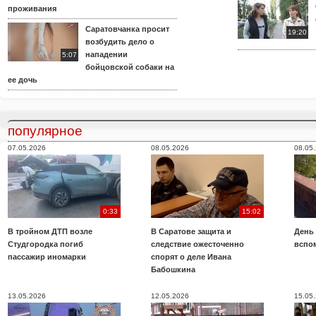
проживания
Саратовчанка просит
19:20
возбудить дело о
нападении
5:07
бойцовской собаки на
ее дочь
популярное
07.05.2026
08.05.2026
08.05
0:33
15:02
В тройном ДТП возле
В Саратове защита и
День
Студгородка погиб
следствие ожесточенно
вспо
пассажир иномарки
спорят о деле Ивана
Бабошкина
13.05.2026
12.05.2026
15.05