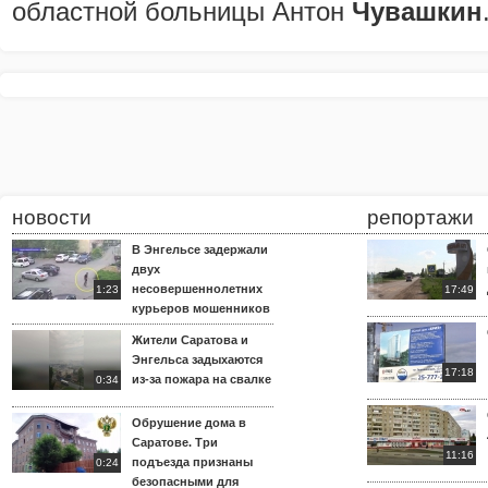
областной больницы Антон
Чувашкин
новости
репортажи
В Энгельсе задержали
двух
несовершеннолетних
1:23
17:49
курьеров мошенников
Жители Саратова и
Энгельса задыхаются
17:18
из-за пожара на свалке
0:34
Обрушение дома в
Саратове. Три
11:16
подъезда признаны
0:24
безопасными для