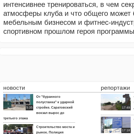
интенсивнее тренироваться, в чем се
атмосферы клуба и что общего может
мебельным бизнесом и фитнес-индустр
спортивном прошлом героя программы
новости
репортажи
От "буранного
полустанка" к ударной
стройке. Саратовский
5:35
17:49
вокзал вырос до
третьего этажа
Строительство моста и
17:18
рынок. Полиция