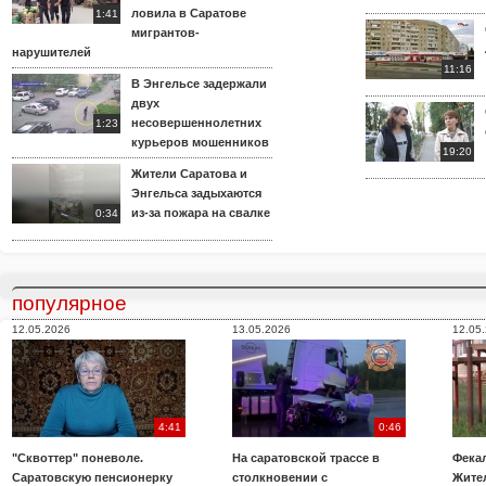
ловила в Саратове
1:41
мигрантов-
нарушителей
11:16
В Энгельсе задержали
двух
несовершеннолетних
1:23
курьеров мошенников
19:20
Жители Саратова и
Энгельса задыхаются
из-за пожара на свалке
0:34
популярное
12.05.2026
13.05.2026
12.05
4:41
0:46
"Сквоттер" поневоле.
На саратовской трассе в
Фекал
Саратовскую пенсионерку
столкновении с
Жите