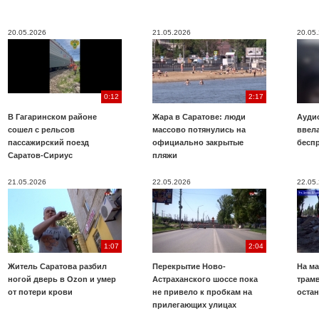
20.05.2026
21.05.2026
20.05
0:12
2:17
В Гагаринском районе
Жара в Саратове: люди
Аудио
сошел с рельсов
массово потянулись на
ввела
пассажирский поезд
официально закрытые
бесп
Саратов-Сириус
пляжи
21.05.2026
22.05.2026
22.05
1:07
2:04
Житель Саратова разбил
Перекрытие Ново-
На ма
ногой дверь в Ozon и умер
Астраханского шоссе пока
трамв
от потери крови
не привело к пробкам на
оста
прилегающих улицах