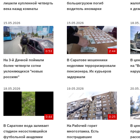
лишили купленной четверть
большегрузом погиб
жало
века назад комнаты
водитель иномарки
к де
15.05.2026
15.05.2026
18.05
0:53
2:44
На 3-й Дачной поймали
В Саратове мошенники
В цен
более четверти сотни
неделями терроризировали
на "В
уклоняющихся "новых
пенсионера. Их курьеров
нару
россиян"
задержали
18.05.2026
19.05.2026
20.05
0:44
0:25
В Саратове вода заливает
На Рабочей горит
В цен
стадион несостоявшейся
многоэтажка. Есть
прод
футбольной академии
пострадавшие
расс