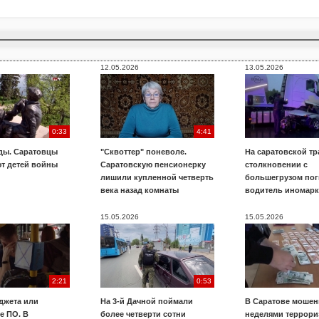
12.05.2026
13.05.2026
0:33
4:41
ды. Саратовцы
"Сквоттер" поневоле.
На саратовской тр
т детей войны
Саратовскую пенсионерку
столкновении с
лишили купленной четверть
большегрузом пог
века назад комнаты
водитель иномар
15.05.2026
15.05.2026
2:21
0:53
джета или
На 3-й Дачной поймали
В Саратове мошен
е ПО. В
более четверти сотни
неделями террори