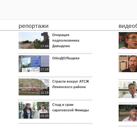
репортажи
видео
Операция
подполковника
Давыдова
17:49
ОбезДОЛЬщики
17:18
Страсти вокруг АТСЖ
Ленинского района
11:16
Стыд и срам
саратовской Фемиды
19:20