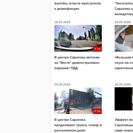
жалобы, власти приступили
"бесплатны
к дезинфекции
Саратова 
валидатор
18.05.2026
18.05.2026
0:10
В центре Саратова автохам
«Большая 
на "Весте" демонстративно
спуск на с
нарушает ПДД
саратовск
20.05.2026
19.05.2026
0:50
В центре Саратова
Эффект во
продолжают тушить пожар в
Саратовц
расселенном доме
сами спаса