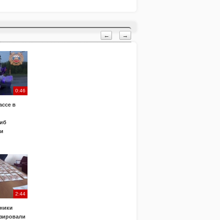
←
→
0:46
ассе в
иб
ки
2:44
ники
зировали