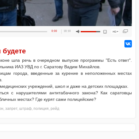
0:00
18:10
ы будете
коне шла речь в очередном выпуске программы "Есть ответ".
льника ИАЗ УВД по г. Саратову Вадим Михайлов.
лицам города, введенные за курение в неположенных местах
в.
медицинских учреждений, школ и даже на детских площадках.
ться с нарушителями антитабачного закона? Как саратовцы
бличных местах? Где курят сами полицейские?
он
,
запрет
,
штраф
,
полиция
,
рейд