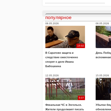
популярное
08.05.2026
08.05.2026
15:02
В Саратове защита и
День Побе
следствие ожесточенно
вспоминаю
спорят о деле Ивана
Бабошкина
12.05.2026
15.05.2026
5:07
Фекальная ЧС в Энгельсе.
Убытки бю
Жители продолжают писать
обновлени