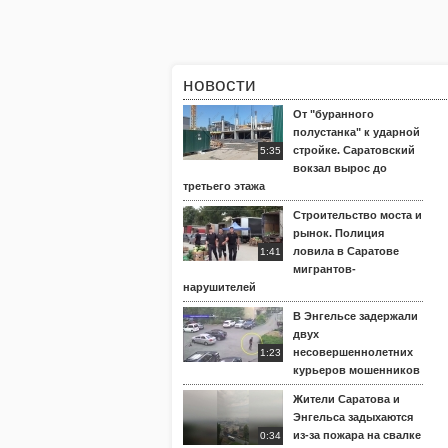
новости
От "буранного
полустанка" к ударной
стройке. Саратовский
5:35
вокзал вырос до
третьего этажа
Строительство моста и
рынок. Полиция
ловила в Саратове
1:41
мигрантов-
нарушителей
В Энгельсе задержали
двух
несовершеннолетних
1:23
курьеров мошенников
Жители Саратова и
Энгельса задыхаются
из-за пожара на свалке
0:34