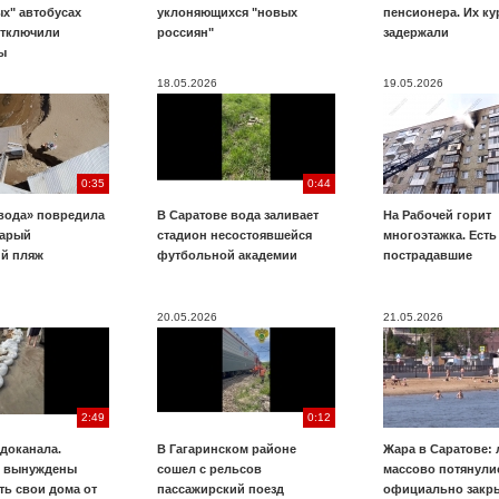
х" автобусах
уклоняющихся "новых
пенсионера. Их к
отключили
россиян"
задержали
ы
18.05.2026
19.05.2026
0:35
0:44
вода» повредила
В Саратове вода заливает
На Рабочей горит
тарый
стадион несостоявшейся
многоэтажка. Есть
ий пляж
футбольной академии
пострадавшие
20.05.2026
21.05.2026
2:49
0:12
доканала.
В Гагаринском районе
Жара в Саратове:
ы вынуждены
сошел с рельсов
массово потянули
ть свои дома от
пассажирский поезд
официально закр