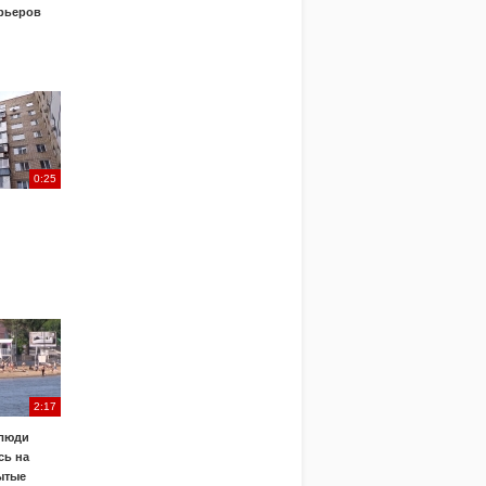
урьеров
0:25
2:17
 люди
сь на
ытые