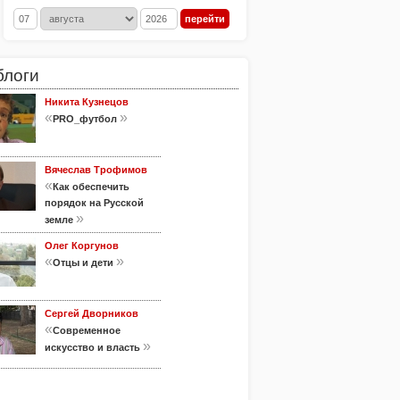
блоги
Никита Кузнецов
«
»
PRO_футбол
Вячеслав Трофимов
«
Как обеспечить
порядок на Русской
»
земле
Олег Коргунов
«
»
Отцы и дети
Сергей Дворников
«
Современное
»
искусство и власть