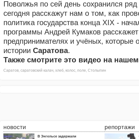
Поволжья по сей день сохранился ряд 
сегодня расскажут нам о том, как про
политика государства конца XIX - нач
программы Андрей Кумаков расскажет 
предпринимателях и учёных, которые о
истории
Саратова
.
Также смотрите это видео на нашем
Саратов
,
саратовский калач
,
хлеб
,
колос
,
поле
,
Столыпин
новости
репортажи
В Энгельсе задержали