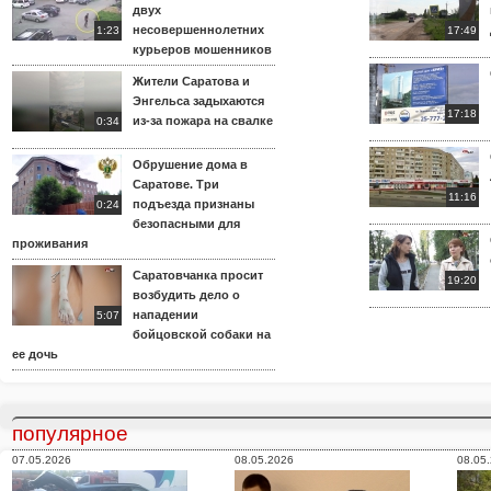
двух
несовершеннолетних
1:23
17:49
курьеров мошенников
Жители Саратова и
Энгельса задыхаются
17:18
из-за пожара на свалке
0:34
Обрушение дома в
Саратове. Три
11:16
подъезда признаны
0:24
безопасными для
проживания
Саратовчанка просит
19:20
возбудить дело о
нападении
5:07
бойцовской собаки на
ее дочь
популярное
07.05.2026
08.05.2026
08.05