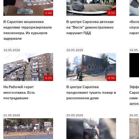
2:44
0:10
В Саратове мошенники
В центре Саратова автохам
«Бол
неделями терроризировали
на "Весте" демонстративно
спуск
пенсионера. Их курьеров
нарушает ПДД
сара
задержали
19.05.2026
20.05.2026
19.05
0:25
0:50
На Рабочей горит
В центре Саратова
Эффе
многоэтажка. Есть
продолжают тушить пожар в
Сара
пострадавшие
расселенном доме
сами 
зато
21.05.2026
20.05.2026
20.05