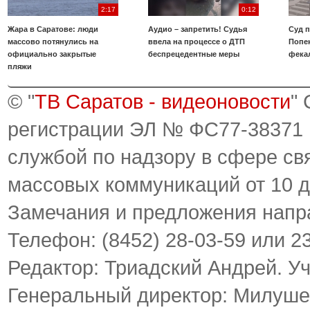
2:17
0:12
Жара в Саратове: люди
Аудио – запретить! Судья
Суд 
массово потянулись на
ввела на процессе о ДТП
Попе
официально закрытые
беспрецедентные меры
фека
пляжи
© "
ТВ Саратов - видеоновости
"
регистрации ЭЛ № ФС77-38371
службой по надзору в сфере св
массовых коммуникаций от 10 д
Замечания и предложения напр
Телефон: (8452) 28-03-59 или 2
Редактор: Триадский Андрей. У
Генеральный директор: Милуше