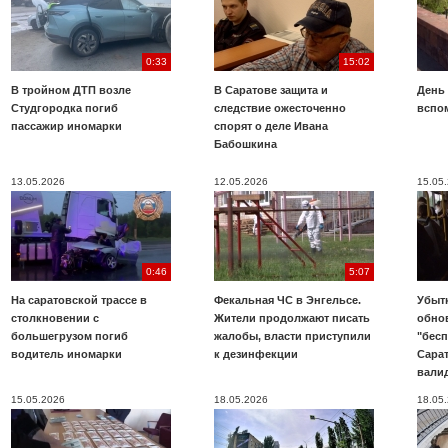
0:33
15:02
В тройном ДТП возле
В Саратове защита и
День
Студгородка погиб
следствие ожесточенно
вспо
пассажир иномарки
спорят о деле Ивана
Бабошкина
13.05.2026
12.05.2026
15.05
0:46
5:07
На саратовской трассе в
Фекальная ЧС в Энгельсе.
Убыт
столкновении с
Жители продолжают писать
обно
большегрузом погиб
жалобы, власти приступили
"бесп
водитель иномарки
к дезинфекции
Сара
вали
15.05.2026
18.05.2026
18.05