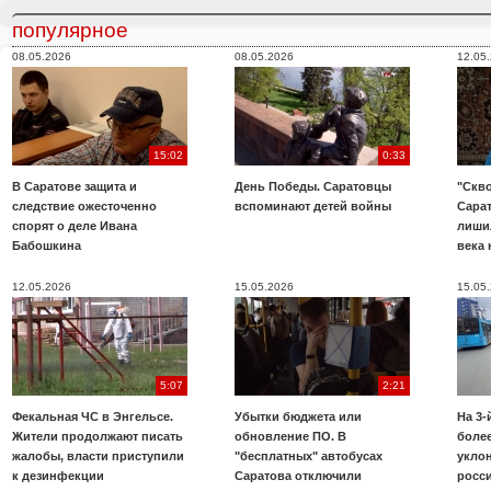
популярное
08.05.2026
08.05.2026
12.05
15:02
0:33
В Саратове защита и
День Победы. Саратовцы
"Скво
следствие ожесточенно
вспоминают детей войны
Сара
спорят о деле Ивана
лиши
Бабошкина
века 
12.05.2026
15.05.2026
15.05
5:07
2:21
Фекальная ЧС в Энгельсе.
Убытки бюджета или
На 3-
Жители продолжают писать
обновление ПО. В
более
жалобы, власти приступили
"бесплатных" автобусах
укло
к дезинфекции
Саратова отключили
росс