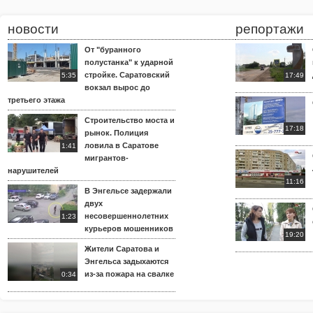
новости
репортажи
От "буранного
полустанка" к ударной
стройке. Саратовский
5:35
17:49
вокзал вырос до
третьего этажа
Строительство моста и
17:18
рынок. Полиция
ловила в Саратове
1:41
мигрантов-
нарушителей
11:16
В Энгельсе задержали
двух
несовершеннолетних
1:23
курьеров мошенников
19:20
Жители Саратова и
Энгельса задыхаются
из-за пожара на свалке
0:34