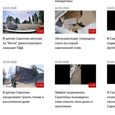
валидаторы
18.05.2026
18.05.2026
18.05
0:10
0:35
В центре Саратова автохам
«Большая вода» повредила
В Сар
на "Весте" демонстративно
спуск на старый
стад
нарушает ПДД
саратовский пляж
футб
20.05.2026
19.05.2026
20.05
0:50
2:49
В центре Саратова
Эффект водоканала.
В Га
продолжают тушить пожар в
Саратовцы вынуждены
соше
расселенном доме
сами спасать свои дома от
пасс
затопления
Сара