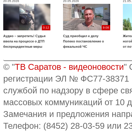
20.05.2026
20.05.2026
21.05
0:12
9:08
Аудио – запретить! Судья
Суд приобщил к делу
Жите
ввела на процессе о ДТП
Попеко постановление о
ногой
беспрецедентные меры
фекальной ЧС
от по
© "
ТВ Саратов - видеоновости
"
регистрации ЭЛ № ФС77-38371
службой по надзору в сфере св
массовых коммуникаций от 10 д
Замечания и предложения напр
Телефон: (8452) 28-03-59 или 2