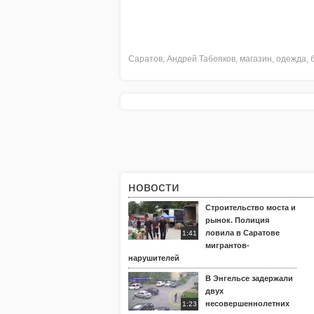
Саратов
,
Андрей Табояков
,
магазин
,
одежда
,
новости
Строительство моста и
рынок. Полиция
ловила в Саратове
1:41
мигрантов-
нарушителей
В Энгельсе задержали
двух
несовершеннолетних
1:23