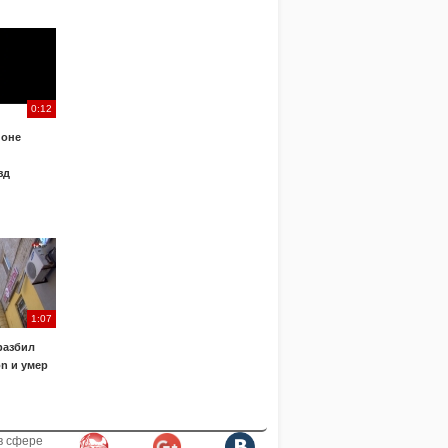
0:12
йоне
зд
1:07
разбил
n и умер
в сфере