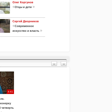
Олег Коргунов
«
»
Отцы и дети
Сергей Дворников
«
Современное
»
искусство и власть
←
→
4:41
ле.
ионерку
 четверть