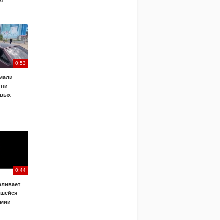
ы
0:53
ймали
тни
овых
0:44
аливает
вшейся
емии