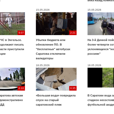
а
века назад комнат
15.05.2026
15.05.2026
5:07
2:21
ЧС в Энгельсе.
Убытки бюджета или
На 3-й Дачной по
одолжают писать
обновление ПО. В
более четверти со
ласти приступили
"бесплатных" автобусах
уклоняющихся "н
кции
Саратова отключили
россиян"
валидаторы
18.05.2026
18.05.2026
0:10
0:35
аратова автохам
«Большая вода» повредила
В Саратове вода з
 демонстративно
спуск на старый
стадион несостоя
ПДД
саратовский пляж
футбольной акад