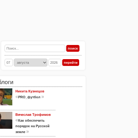
блоги
Никита Кузнецов
«
»
PRO_футбол
Вячеслав Трофимов
«
Как обеспечить
порядок на Русской
»
земле