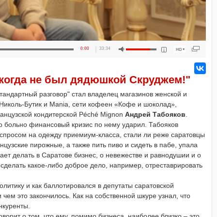
0:00
33:34
икогда не был дядюшкой Скруджем!"
тандартный разговор" стал владелец магазинов женской и
Николь-Бутик и Mania, сети кофеен «Кофе и шоколад»,
французской кондитерской Péché Mignon
Андрей Табояков
.
ко больно финансовый кризис по нему ударил. Табояков
о спросом на одежду приемиум-класса, стали ли реже саратовцы
нцузские пирожные, а также пить пиво и сидеть в пабе, упала
ает делать в Саратове бизнес, о невежестве и равнодушии и о
 сделать какое-либо доброе дело, например, отреставрировать
политику и как баллотировался в депутаты саратовской
 чем это закончилось. Как на собственной шкуре узнал, что
нкуренты.
орит о том, что ему, помимо бизнеса, наиболее близко – это