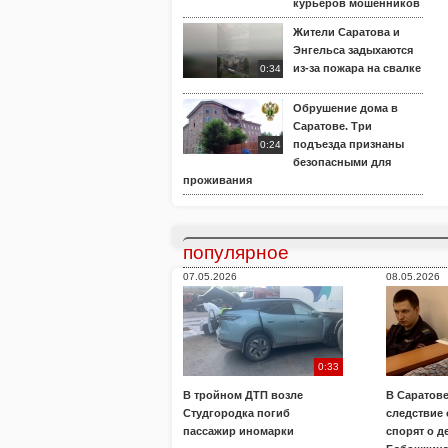
курьеров мошенников
Жители Саратова и
Энгельса задыхаются
из-за пожара на свалке
0:34
Обрушение дома в
Саратове. Три
подъезда признаны
0:24
безопасными для
проживания
популярное
07.05.2026
08.05.2026
0:33
В тройном ДТП возле
В Саратове
Студгородка погиб
следствие
пассажир иномарки
спорят о д