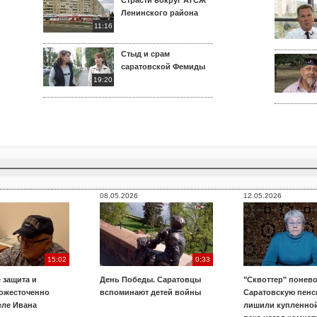
Страсти вокруг АТСЖ
Ленинского района
11:16
Стыд и срам
саратовской Фемиды
19:20
08.05.2026
12.05.2026
15:02
0:33
 защита и
День Победы. Саратовцы
"Сквоттер" понево
 ожесточенно
вспоминают детей войны
Саратовскую пенс
еле Ивана
лишили купленной