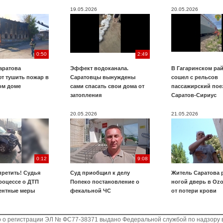
19.05.2026
20.05.2026
0:50
2:49
аратова
Эффект водоканала.
В Гагаринском ра
т тушить пожар в
Саратовцы вынуждены
сошел с рельсов
ом доме
сами спасать свои дома от
пассажирский пое
затопления
Саратов-Сириус
20.05.2026
21.05.2026
0:12
9:08
претить! Судья
Суд приобщил к делу
Житель Саратова 
роцессе о ДТП
Попеко постановление о
ногой дверь в Ozo
ентные меры
фекальной ЧС
от потери крови
о о регистрации ЭЛ № ФС77-38371 выдано Федеральной службой по надзору 