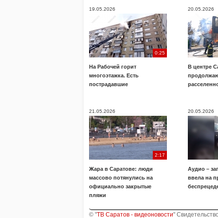
19.05.2026
20.05.2026
0:25
На Рабочей горит
В центре С
многоэтажка. Есть
продолжаю
пострадавшие
расселенн
21.05.2026
20.05.2026
2:17
Жара в Саратове: люди
Аудио – за
массово потянулись на
ввела на п
официально закрытые
беспрецед
пляжи
© "
ТВ Саратов - видеоновости
" Свидетельств