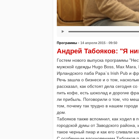
›
Программы
14 апреля 2015 - 09:50
Андрей Табояков: "Я н
Гостем нового выпуска программы "Нес
мужской одежды Hugo Boss, Max Mara, 
Ирландского паба Papa`s Irish Pub и 
Речь зашла о бизнесе и о том, насколь
рассказал, как обстоят дела сегодня с
пить кофе, есть шоколад и дорогие фра
ли прибыль. Поговорили о том, что меш
том, почему так трудно в нашем городе
дом.
Табояков также вспомнил, как ходил в 
городской думы от Заводского района, и
такое черный пиар и как его сливали ко
С особенным вдохновением Табояков гов