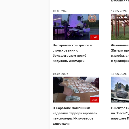
Бабошкин
13.05.2026
12.05.2026
0:46
На саратовской трассе в
Фекальная 
столкновении с
Жители пр
большегрузом погиб
жалобы, в
водитель иномарки
к дезинфе
15.05.2026
18.05.2026
2:44
В Саратове мошенники
В центре С
неделями терроризировали
на "Весте"
пенсионера. Их курьеров
нарушает 
задержали