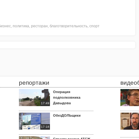
бизнес
,
политика
,
ресторан
,
благотворительность
,
спорт
репортажи
видео
Операция
подполковника
Давыдова
17:49
ОбезДОЛЬщики
17:18