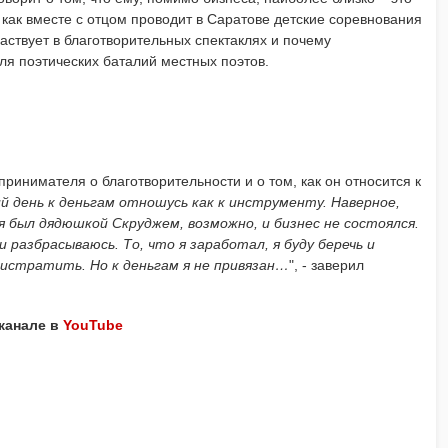
, как вместе с отцом проводит в Саратове детские соревнования
участвует в благотворительны
х спектаклях и почему
ля поэтических баталий местных поэтов.
принимателя о благотворительно
сти и о том, как он относится к
й день к деньгам отношусь как к инструменту. Наверное,
я был дядюшкой Скруджем, возможно, и бизнес не состоялся.
 разбрасываюсь. То, что я заработал, я буду беречь и
 истратить. Но к деньгам я не привязан…
",
- заверил
 канале в
YouTube