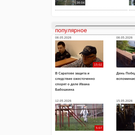
36:04
популярное
08.05.2026
08.05.2026
15:02
В Саратове защита и
День Побе
следствие ожесточенно
вспоминаю
спорят о деле Ивана
Бабошкина
12.05.2026
15.05.2026
5:07