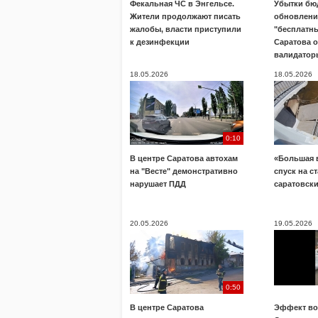
Фекальная ЧС в Энгельсе.
Убытки бю
Жители продолжают писать
обновлени
жалобы, власти приступили
"бесплатны
к дезинфекции
Саратова 
валидатор
18.05.2026
18.05.2026
0:10
В центре Саратова автохам
«Большая 
на "Весте" демонстративно
спуск на с
нарушает ПДД
саратовск
20.05.2026
19.05.2026
0:50
В центре Саратова
Эффект во