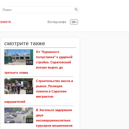
роекте
Взгляд-инфо
18+
смотрите также
От "буранного
полустанка" к ударной
стройке. Саратовский
5:35
вокзал вырос до
третьего этажа
Строительство моста и
рынок. Полиция
ловила в Саратове
1:41
мигрантов-
нарушителей
В Энгельсе задержали
двух
несовершеннолетних
1:23
курьеров мошенников