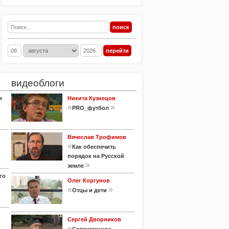
видеоблоги
и
Никита Кузнецов
«
»
PRO_футбол
Вячеслав Трофимов
«
Как обеспечить
порядок на Русской
»
земле
го
Олег Коргунов
«
»
Отцы и дети
Сергей Дворников
«