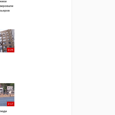
ники
зировали
урьеров
0:25
2:17
 люди