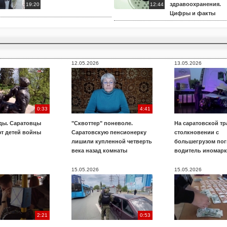
здравоохранения.
19:20
12:44
Цифры и факты
12.05.2026
13.05.2026
0:33
4:41
ды. Саратовцы
"Сквоттер" поневоле.
На саратовской тр
т детей войны
Саратовскую пенсионерку
столкновении с
лишили купленной четверть
большегрузом пог
века назад комнаты
водитель иномар
15.05.2026
15.05.2026
2:21
0:53