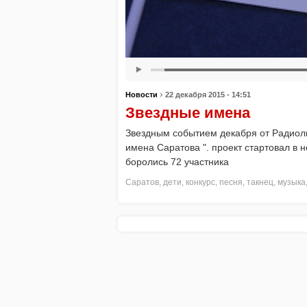
›
Новости
22 декабря 2015 - 14:51
Звездные имена
Звездным событием декабря от Радиолы
имена Саратова ". проект стартовал в 
боролись 72 участника
Саратов
,
дети
,
конкурс
,
песня
,
такнец
,
музыка