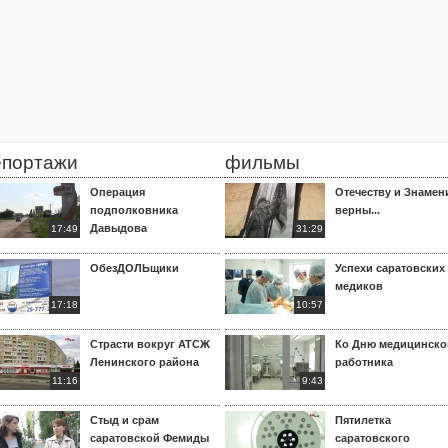
епортажи
фильмы
Операция
Отечеству и Знамен
подполковника
верны...
Давыдова
17:49
31:29
ОбезДОЛЬщики
Успехи саратовских
медиков
17:18
10:57
Страсти вокруг АТСЖ
Ко Дню медицинско
Ленинского района
работника
11:16
9:43
Стыд и срам
Пятилетка
саратовской Фемиды
саратовского