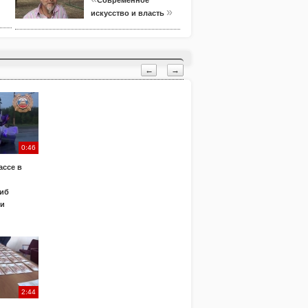
Современное
»
искусство и власть
←
→
0:46
ассе в
иб
ки
2:44