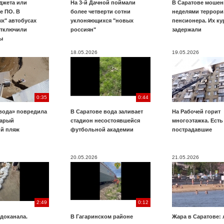
джета или
На 3-й Дачной поймали
В Саратове мошен
е ПО. В
более четверти сотни
неделями террори
х" автобусах
уклоняющихся "новых
пенсионера. Их к
отключили
россиян"
задержали
ы
18.05.2026
19.05.2026
0:35
0:44
вода» повредила
В Саратове вода заливает
На Рабочей горит
тарый
стадион несостоявшейся
многоэтажка. Есть
ий пляж
футбольной академии
пострадавшие
20.05.2026
21.05.2026
2:49
0:12
доканала.
В Гагаринском районе
Жара в Саратове: