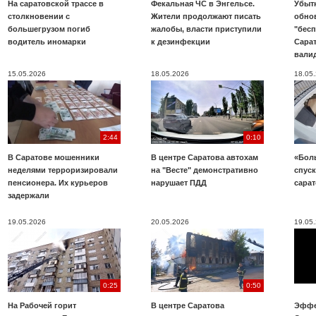
На саратовской трассе в
Фекальная ЧС в Энгельсе.
Убыт
столкновении с
Жители продолжают писать
обно
большегрузом погиб
жалобы, власти приступили
"бесп
водитель иномарки
к дезинфекции
Сара
вали
15.05.2026
18.05.2026
18.05
2:44
0:10
В Саратове мошенники
В центре Саратова автохам
«Бол
неделями терроризировали
на "Весте" демонстративно
спуск
пенсионера. Их курьеров
нарушает ПДД
сара
задержали
19.05.2026
20.05.2026
19.05
0:25
0:50
На Рабочей горит
В центре Саратова
Эффе