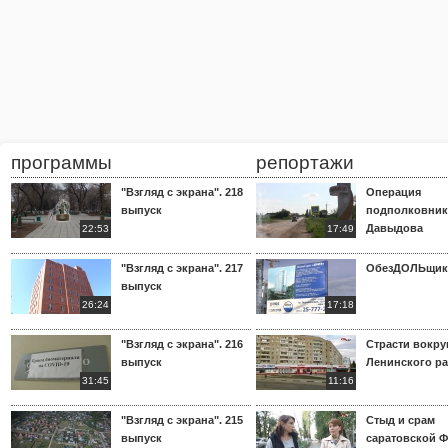
программы
репортажи
"Взгляд с экрана". 218
Операция
выпуск
подполковник
Давыдова
22:53
17:49
"Взгляд с экрана". 217
ОбезДОЛЬщик
выпуск
26:24
17:18
"Взгляд с экрана". 216
Страсти вокр
выпуск
Ленинского р
31:45
11:16
"Взгляд с экрана". 215
Стыд и срам
выпуск
саратовской 