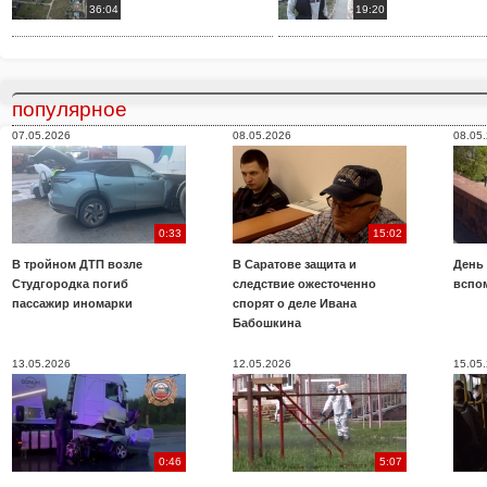
36:04
19:20
популярное
07.05.2026
08.05.2026
08.05
0:33
15:02
В тройном ДТП возле
В Саратове защита и
День
Студгородка погиб
следствие ожесточенно
вспо
пассажир иномарки
спорят о деле Ивана
Бабошкина
13.05.2026
12.05.2026
15.05
0:46
5:07