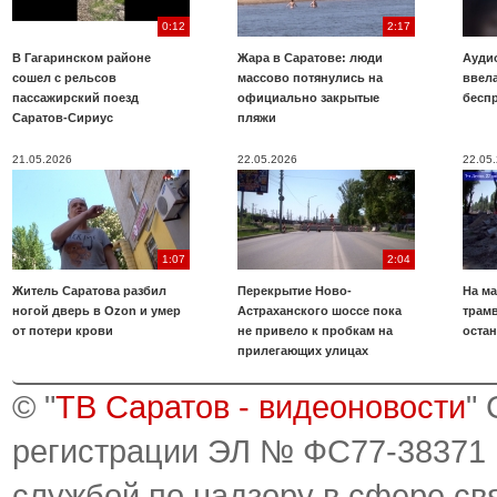
0:12
2:17
В Гагаринском районе
Жара в Саратове: люди
Аудио
сошел с рельсов
массово потянулись на
ввела
пассажирский поезд
официально закрытые
бесп
Саратов-Сириус
пляжи
21.05.2026
22.05.2026
22.05
1:07
2:04
Житель Саратова разбил
Перекрытие Ново-
На ма
ногой дверь в Ozon и умер
Астраханского шоссе пока
трамв
от потери крови
не привело к пробкам на
оста
прилегающих улицах
© "
ТВ Саратов - видеоновости
"
регистрации ЭЛ № ФС77-38371
службой по надзору в сфере св