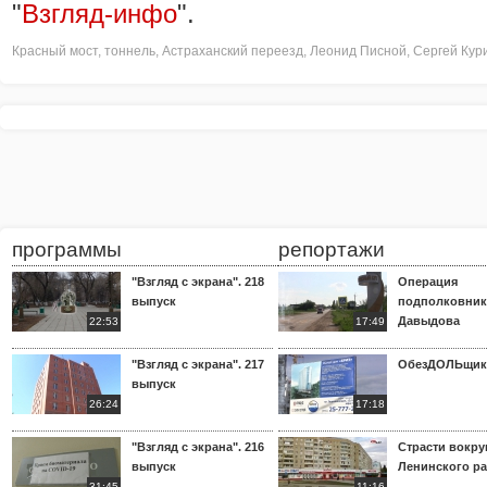
"
Взгляд-инфо
".
Красный мост
,
тоннель
,
Астраханский переезд
,
Леонид Писной
,
Сергей Кур
программы
репортажи
"Взгляд с экрана". 218
Операция
выпуск
подполковник
Давыдова
22:53
17:49
"Взгляд с экрана". 217
ОбезДОЛЬщик
выпуск
26:24
17:18
"Взгляд с экрана". 216
Страсти вокр
выпуск
Ленинского р
31:45
11:16