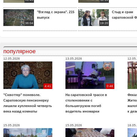
"Взгляд с экрана". 215
Стыд и срам
выпуск
саратовской 
36:04
19:20
популярное
12.05.2026
13.05.2026
12.05
4:41
0:46
"Сквоттер" поневоле.
На саратовской трассе в
Фекал
Саратовскую пенсионерку
столкновении с
Жите
лишили купленной четверть
большегрузом погиб
жало
века назад комнаты
водитель иномарки
к де
15.05.2026
15.05.2026
18.05