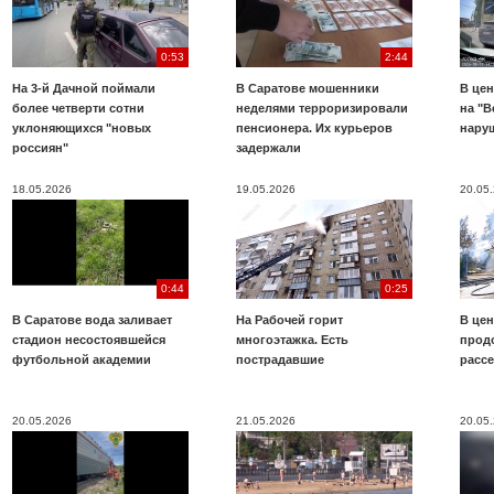
0:53
2:44
На 3-й Дачной поймали
В Саратове мошенники
В цен
более четверти сотни
неделями терроризировали
на "В
уклоняющихся "новых
пенсионера. Их курьеров
нару
россиян"
задержали
18.05.2026
19.05.2026
20.05
0:44
0:25
В Саратове вода заливает
На Рабочей горит
В цен
стадион несостоявшейся
многоэтажка. Есть
прод
футбольной академии
пострадавшие
расс
20.05.2026
21.05.2026
20.05