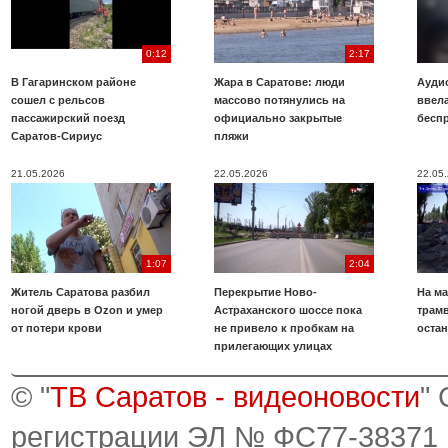
0:12
2:17
В Гагаринском районе
Жара в Саратове: люди
Аудио
сошел с рельсов
массово потянулись на
ввела
пассажирский поезд
официально закрытые
бесп
Саратов-Сириус
пляжи
21.05.2026
22.05.2026
22.05
1:07
2:04
Житель Саратова разбил
Перекрытие Ново-
На ма
ногой дверь в Ozon и умер
Астраханского шоссе пока
трамв
от потери крови
не привело к пробкам на
оста
прилегающих улицах
© "
ТВ Саратов - видеоновости
"
регистрации ЭЛ № ФС77-38371