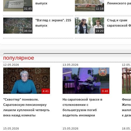
выпуск
Ленинского р
31:45
11:16
"Взгляд с экрана". 215
Стыд и срам
выпуск
саратовской 
36:04
19:20
популярное
12.05.2026
13.05.2026
12.05
4:41
0:46
"Сквоттер" поневоле.
На саратовской трассе в
Фекал
Саратовскую пенсионерку
столкновении с
Жите
лишили купленной четверть
большегрузом погиб
жало
века назад комнаты
водитель иномарки
к де
15.05.2026
15.05.2026
18.05