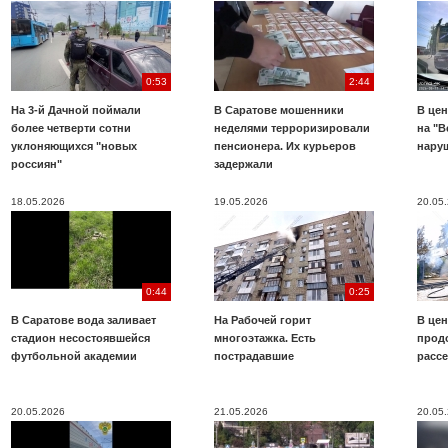
0:53
2:44
На 3-й Дачной поймали
В Саратове мошенники
В цен
более четверти сотни
неделями терроризировали
на "В
уклоняющихся "новых
пенсионера. Их курьеров
нару
россиян"
задержали
18.05.2026
19.05.2026
20.05
0:44
0:25
В Саратове вода заливает
На Рабочей горит
В цен
стадион несостоявшейся
многоэтажка. Есть
прод
футбольной академии
пострадавшие
расс
20.05.2026
21.05.2026
20.05