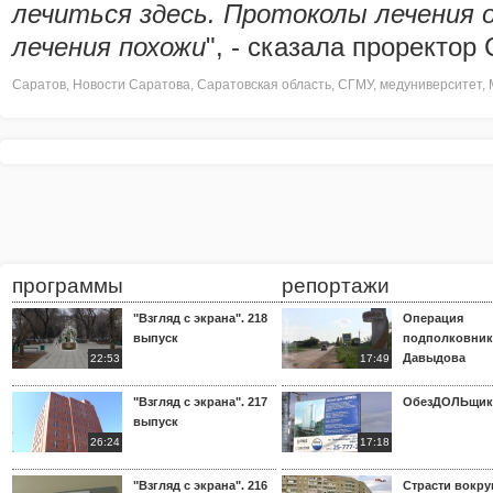
лечиться здесь. Протоколы лечения 
лечения похожи
", - сказала проректор
Саратов
,
Новости Саратова
,
Саратовская область
,
СГМУ
,
медуниверситет
,
программы
репортажи
"Взгляд с экрана". 218
Операция
выпуск
подполковник
Давыдова
22:53
17:49
"Взгляд с экрана". 217
ОбезДОЛЬщик
выпуск
26:24
17:18
"Взгляд с экрана". 216
Страсти вокр