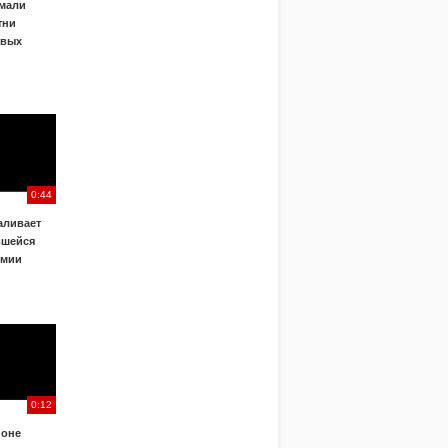
ймали
тни
овых
0:44
аливает
вшейся
емии
0:12
йоне