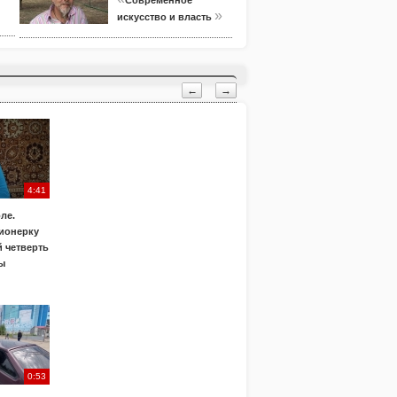
Современное
»
искусство и власть
←
→
4:41
ле.
ионерку
 четверть
ы
0:53