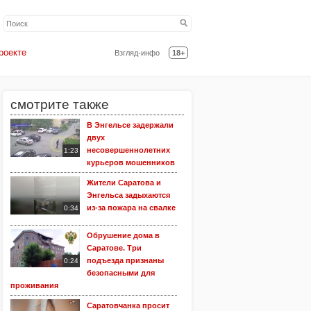
роекте
Взгляд-инфо
18+
смотрите также
В Энгельсе задержали
двух
несовершеннолетних
1:23
курьеров мошенников
Жители Саратова и
Энгельса задыхаются
из-за пожара на свалке
0:34
Обрушение дома в
Саратове. Три
подъезда признаны
0:24
безопасными для
проживания
Саратовчанка просит