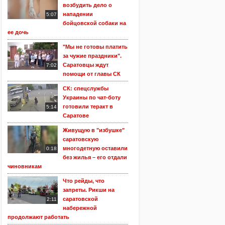
возбудить дело о
нападении
5:07
бойцовской собаки на
ее дочь
"Мы не готовы платить
за чужие праздники".
Саратовцы ждут
7:02
помощи от главы СК
СК: спецслужбы
Украины по чат-боту
готовили теракт в
5:14
Саратове
Живущую в "избушке"
саратовскую
многодетную оставили
0:18
без жилья – его отдали
чиновникам
Что рейды, что
запреты. Рикши на
саратовской
2:11
набережной
продолжают работать