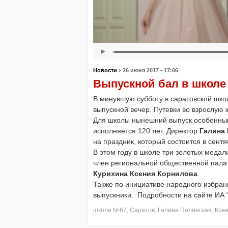
›
Новости
26 июня 2017 - 17:06
Выпускной бал в школе
В минувшую субботу в саратовской шк
выпускной вечер. Путевки во взрослую 
Для школы нынешний выпуск особенный
исполняется 120 лет. Директор
Галина
на праздник, который состоится в сентя
В этом году в школе три золотых медал
член региональной общественной пала
Курихина Ксения Корнилова
.
Также по инициативе народного избра
выпускники. Подробности на сайте ИА 
школа №67
,
Саратов
,
Галина Полянская
,
Ксе