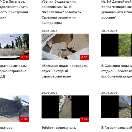
ЧС в Энгельсе.
Убытки бюджета или
На 3-й Дачной по
одолжают писать
обновление ПО. В
более четверти со
ласти приступили
"бесплатных" автобусах
уклоняющихся "н
кции
Саратова отключили
россиян"
валидаторы
18.05.2026
18.05.2026
0:10
0:35
аратова автохам
«Большая вода» повредила
В Саратове вода з
 демонстративно
спуск на старый
стадион несостоя
ПДД
саратовский пляж
футбольной акад
19.05.2026
20.05.2026
0:50
2:49
аратова
Эффект водоканала.
В Гагаринском ра