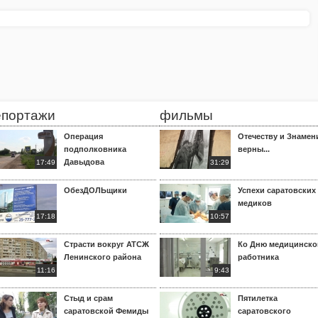
епортажи
фильмы
Операция
Отечеству и Знамен
подполковника
верны...
Давыдова
17:49
31:29
ОбезДОЛЬщики
Успехи саратовских
медиков
17:18
10:57
Страсти вокруг АТСЖ
Ко Дню медицинско
Ленинского района
работника
11:16
9:43
Стыд и срам
Пятилетка
саратовской Фемиды
саратовского