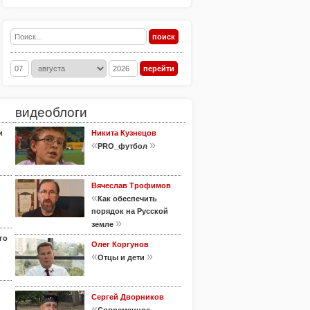
видеоблоги
и
Никита Кузнецов
«
»
PRO_футбол
Вячеслав Трофимов
«
Как обеспечить
порядок на Русской
»
земле
го
Олег Коргунов
«
»
Отцы и дети
Сергей Дворников
«