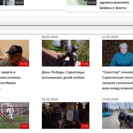
здравоохранения.
19:20
12:44
Цифры и факты
08.05.2026
12.05.2026
15:02
0:33
 защита и
День Победы. Саратовцы
"Сквоттер" понево
 ожесточенно
вспоминают детей войны
Саратовскую пенс
еле Ивана
лишили купленной
а
века назад комнат
15.05.2026
15.05.2026
5:07
2:21