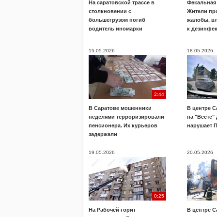
На саратовской трассе в
Фекальная 
столкновении с
Жители пр
большегрузом погиб
жалобы, в
водитель иномарки
к дезинфе
15.05.2026
18.05.2026
2:44
В Саратове мошенники
В центре С
неделями терроризировали
на "Весте"
пенсионера. Их курьеров
нарушает 
задержали
19.05.2026
20.05.2026
0:25
На Рабочей горит
В центре С