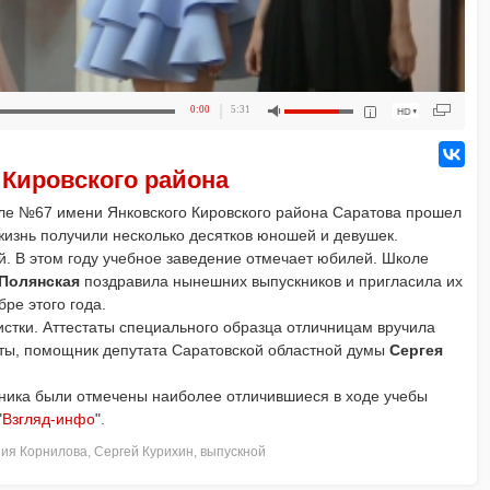
0:00
5:31
 Кировского района
оле №67 имени Янковского Кировского района Саратова прошел
жизнь получили несколько десятков юношей и девушек.
. В этом году учебное заведение отмечает юбилей. Школе
 Полянская
поздравила нынешних выпускников и пригласила их
бре этого года.
истки. Аттестаты специального образца отличницам вручила
ты, помощник депутата Саратовской областной думы
Сергея
нника были отмечены наиболее отличившиеся в ходе учебы
"
Взгляд-инфо
".
ния Корнилова
,
Сергей Курихин
,
выпускной