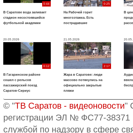
0:44
0:25
В Саратове вода заливает
На Рабочей горит
В цен
стадион несостоявшейся
многоэтажка. Есть
прод
футбольной академии
пострадавшие
расс
20.05.2026
21.05.2026
20.05
0:12
2:17
В Гагаринском районе
Жара в Саратове: люди
Аудио
сошел с рельсов
массово потянулись на
ввела
пассажирский поезд
официально закрытые
бесп
Саратов-Сириус
пляжи
© "
ТВ Саратов - видеоновости
"
регистрации ЭЛ № ФС77-38371
службой по надзору в сфере св