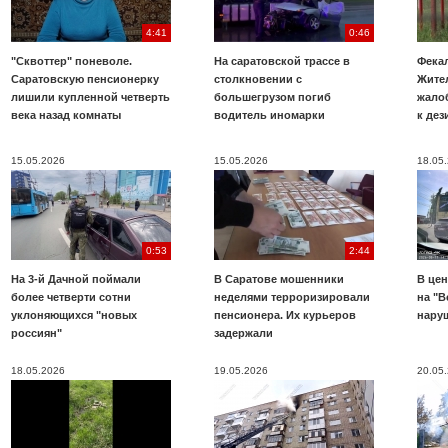
4:41
0:46
"Сквоттер" поневоле.
На саратовской трассе в
Фекал
Саратовскую пенсионерку
столкновении с
Жите
лишили купленной четверть
большегрузом погиб
жало
века назад комнаты
водитель иномарки
к де
15.05.2026
15.05.2026
18.05
0:53
2:44
На 3-й Дачной поймали
В Саратове мошенники
В цен
более четверти сотни
неделями терроризировали
на "В
уклоняющихся "новых
пенсионера. Их курьеров
нару
россиян"
задержали
18.05.2026
19.05.2026
20.05