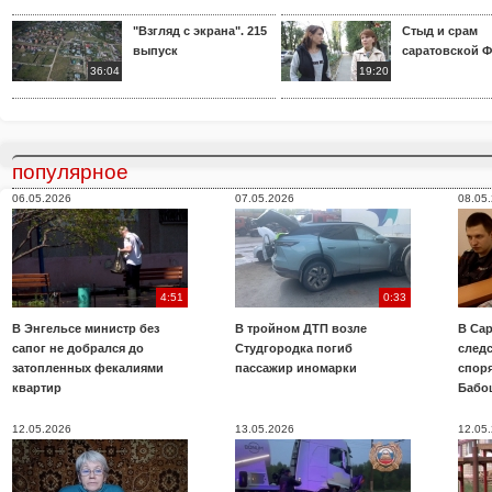
"Взгляд с экрана". 215
Стыд и срам
выпуск
саратовской 
36:04
19:20
популярное
06.05.2026
07.05.2026
08.05
4:51
0:33
В Энгельсе министр без
В тройном ДТП возле
В Сар
сапог не добрался до
Студгородка погиб
след
затопленных фекалиями
пассажир иномарки
споря
квартир
Бабо
12.05.2026
13.05.2026
12.05