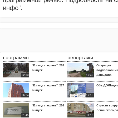
инфо".
программы
репортажи
"Взгляд с экрана". 218
Операция
выпуск
подполковник
Давыдова
22:53
17:49
"Взгляд с экрана". 217
ОбезДОЛЬщик
выпуск
26:24
17:18
"Взгляд с экрана". 216
Страсти вокр
выпуск
Ленинского р
31:45
11:16