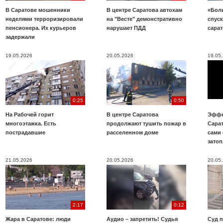
В Саратове мошенники
В центре Саратова автохам
«Бол
неделями терроризировали
на "Весте" демонстративно
спуск
пенсионера. Их курьеров
нарушает ПДД
сара
задержали
19.05.2026
20.05.2026
19.05
0:25
0:50
На Рабочей горит
В центре Саратова
Эффе
многоэтажка. Есть
продолжают тушить пожар в
Сара
пострадавшие
расселенном доме
сами 
зато
21.05.2026
20.05.2026
20.05
2:17
0:12
Жара в Саратове: люди
Аудио – запретить! Судья
Суд 