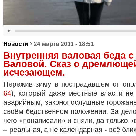
›
Новости
24 марта 2011 - 18:51
Внутренняя валовая беда с
Валовой. Сказ о дремлющей
исчезающем.
Пережив зиму в пострадавшем от опо
64
), который даже местные власти не
аварийным, законопослушные горожане
своём бедственном положении. За дело
чего «понаписали» и сняли, да только «
– реальная, а не календарная - всё ближ