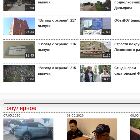
выпуск
подполковник
Давыдова
22:53
17:49
"Взгляд с экрана". 217
ОбезДОЛЬщик
выпуск
26:24
17:18
"Взгляд с экрана". 216
Страсти вокр
выпуск
Ленинского р
31:45
11:16
"Взгляд с экрана". 215
Стыд и срам
выпуск
саратовской 
36:04
19:20
популярное
07.05.2026
08.05.2026
08.05