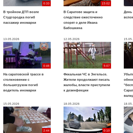
0:33
15:02
В тройном ДТП возле
В Саратове защита и
День
Студгородка погиб
следствие ожесточенно
вспо
пассажир иномарки
спорят о деле Ивана
Бабошкина
13.05.2026
12.05.2026
15.05
0:46
5:07
На саратовской трассе в
Фекальная ЧС в Энгельсе.
Убыт
столкновении с
Жители продолжают писать
обно
большегрузом погиб
жалобы, власти приступили
"бесп
водитель иномарки
к дезинфекции
Сара
вали
15.05.2026
18.05.2026
18.05
2:44
0:10