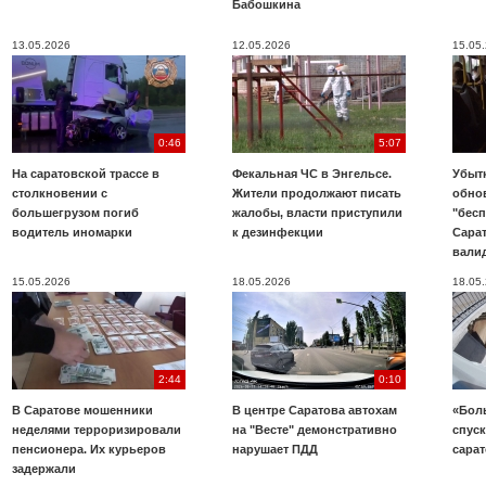
Бабошкина
13.05.2026
12.05.2026
15.05
0:46
5:07
На саратовской трассе в
Фекальная ЧС в Энгельсе.
Убыт
столкновении с
Жители продолжают писать
обно
большегрузом погиб
жалобы, власти приступили
"бесп
водитель иномарки
к дезинфекции
Сара
вали
15.05.2026
18.05.2026
18.05
2:44
0:10
В Саратове мошенники
В центре Саратова автохам
«Бол
неделями терроризировали
на "Весте" демонстративно
спуск
пенсионера. Их курьеров
нарушает ПДД
сара
задержали