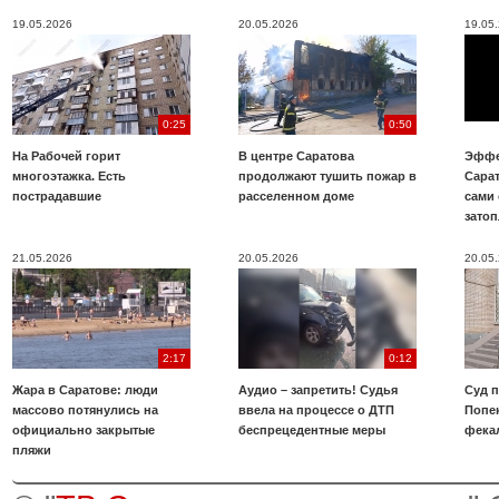
19.05.2026
20.05.2026
19.05
0:25
0:50
На Рабочей горит
В центре Саратова
Эффе
многоэтажка. Есть
продолжают тушить пожар в
Сара
пострадавшие
расселенном доме
сами 
зато
21.05.2026
20.05.2026
20.05
2:17
0:12
Жара в Саратове: люди
Аудио – запретить! Судья
Суд 
массово потянулись на
ввела на процессе о ДТП
Попе
официально закрытые
беспрецедентные меры
фека
пляжи