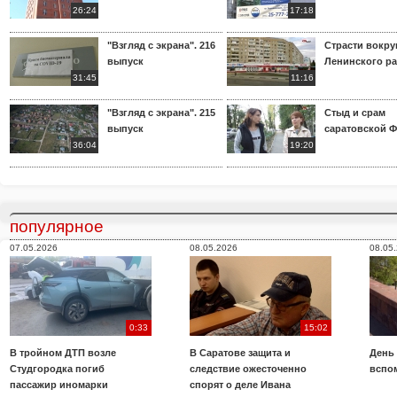
26:24
17:18
"Взгляд с экрана". 216
Страсти вокр
выпуск
Ленинского р
31:45
11:16
"Взгляд с экрана". 215
Стыд и срам
выпуск
саратовской 
36:04
19:20
популярное
07.05.2026
08.05.2026
08.05
0:33
15:02
В тройном ДТП возле
В Саратове защита и
День
Студгородка погиб
следствие ожесточенно
вспо
пассажир иномарки
спорят о деле Ивана