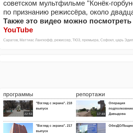
советском мультфильме "Конёк-горбун
по признанию режиссёра, около двадца
Также это видео можно посмотреть
YouTube
Саратов
,
Маттиас Лангхофф
,
режиссер
,
ТЮЗ
,
премьера
,
Софокл
,
царь Эди
программы
репортажи
"Взгляд с экрана". 218
Операция
выпуск
подполковник
Давыдова
22:53
17:49
"Взгляд с экрана". 217
ОбезДОЛЬщик
выпуск