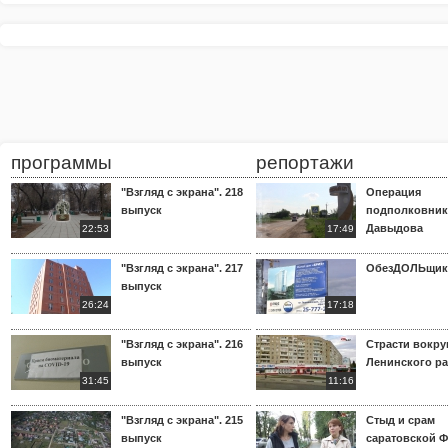
программы
репортажи
"Взгляд с экрана". 218
Операция
выпуск
подполковник
Давыдова
22:53
17:49
"Взгляд с экрана". 217
ОбезДОЛЬщик
выпуск
26:24
17:18
"Взгляд с экрана". 216
Страсти вокр
выпуск
Ленинского р
31:45
11:16
"Взгляд с экрана". 215
Стыд и срам
выпуск
саратовской 