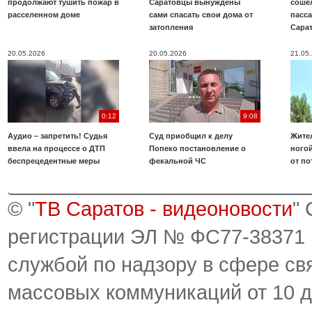
продолжают тушить пожар в
Саратовцы вынуждены
соше
расселенном доме
сами спасать свои дома от
пасс
затопления
Сара
20.05.2026
20.05.2026
21.05
0:12
9:08
Аудио – запретить! Судья
Суд приобщил к делу
Жите
ввела на процессе о ДТП
Попеко постановление о
ногой
беспрецедентные меры
фекальной ЧС
от по
© "
ТВ Саратов - видеоновости
"
регистрации ЭЛ № ФС77-38371
службой по надзору в сфере св
массовых коммуникаций от 10 д