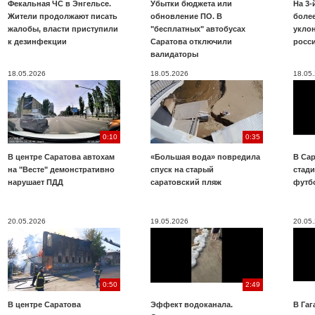
Фекальная ЧС в Энгельсе.
Убытки бюджета или
На 3-
Жители продолжают писать
обновление ПО. В
более
жалобы, власти приступили
"бесплатных" автобусах
укло
к дезинфекции
Саратова отключили
росс
валидаторы
18.05.2026
18.05.2026
18.05
0:10
0:35
В центре Саратова автохам
«Большая вода» повредила
В Сар
на "Весте" демонстративно
спуск на старый
стад
нарушает ПДД
саратовский пляж
футб
20.05.2026
19.05.2026
20.05
0:50
2:49
В центре Саратова
Эффект водоканала.
В Га