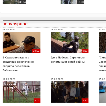
36:04
19:20
популярное
08.05.2026
08.05.2026
12.05
15:02
0:33
В Саратове защита и
День Победы. Саратовцы
"Скво
следствие ожесточенно
вспоминают детей войны
Сара
спорят о деле Ивана
лиши
Бабошкина
века 
12.05.2026
15.05.2026
15.05
5:07
2:21