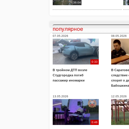
36:04
популярное
07.05.2026
08.05.2026
0:33
В тройном ДТП возле
В Саратове
Студгородка погиб
следствие
пассажир иномарки
спорят о д
Бабошкин
13.05.2026
12.05.2026
0:46