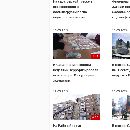
На саратовской трассе в
Фекальная 
столкновении с
Жители пр
большегрузом погиб
жалобы, в
водитель иномарки
к дезинфе
15.05.2026
18.05.2026
2:44
В Саратове мошенники
В центре С
неделями терроризировали
на "Весте"
пенсионера. Их курьеров
нарушает 
задержали
19.05.2026
20.05.2026
0:25
На Рабочей горит
В центре С