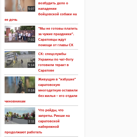
возбудить дело о
нападении
5:07
бойцовской собаки на
ее дочь
"Мы не готовы платить
за чужие праздники".
Саратовцы ждут
7:02
помощи от главы СК
СК: спецслужбы
Украины по чат-боту
готовили теракт в
5:14
Саратове
Живущую в "избушке"
саратовскую
многодетную оставили
0:18
без жилья – его отдали
чиновникам
Что рейды, что
запреты. Рикши на
саратовской
2:11
набережной
продолжают работать