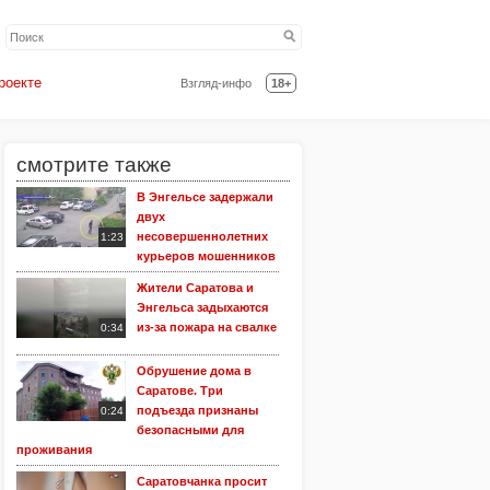
роекте
Взгляд-инфо
18+
смотрите также
В Энгельсе задержали
двух
несовершеннолетних
1:23
курьеров мошенников
Жители Саратова и
Энгельса задыхаются
из-за пожара на свалке
0:34
Обрушение дома в
Саратове. Три
подъезда признаны
0:24
безопасными для
проживания
Саратовчанка просит