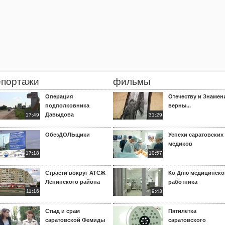
епортажи
фильмы
Операция
Отечеству и Знамен
подполковника
верны...
Давыдова
17:49
31:29
ОбезДОЛЬщики
Успехи саратовских
медиков
17:18
10:57
Страсти вокруг АТСЖ
Ко Дню медицинско
Ленинского района
работника
11:16
9:43
Стыд и срам
Пятилетка
саратовской Фемиды
саратовского