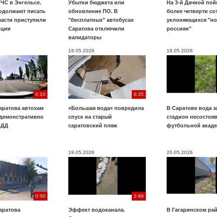
ЧС в Энгельсе.
Убытки бюджета или
На 3-й Дачной по
одолжают писать
обновление ПО. В
более четверти со
ласти приступили
"бесплатных" автобусах
уклоняющихся "н
кции
Саратова отключили
россиян"
валидаторы
18.05.2026
18.05.2026
0:10
0:35
аратова автохам
«Большая вода» повредила
В Саратове вода з
 демонстративно
спуск на старый
стадион несостоя
ПДД
саратовский пляж
футбольной акад
19.05.2026
20.05.2026
0:50
2:49
аратова
Эффект водоканала.
В Гагаринском ра