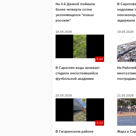
На 3-й Дачной поймали
В Саратов
более четверти сотни
неделями 
уклоняющихся "новых
пенсионера
россиян"
задержали
18.05.2026
19.05.2026
0:44
В Саратове вода заливает
На Рабочей
стадион несостоявшейся
многоэтажк
футбольной академии
пострадав
20.05.2026
21.05.2026
0:12
В Гагаринском районе
Жара в Са