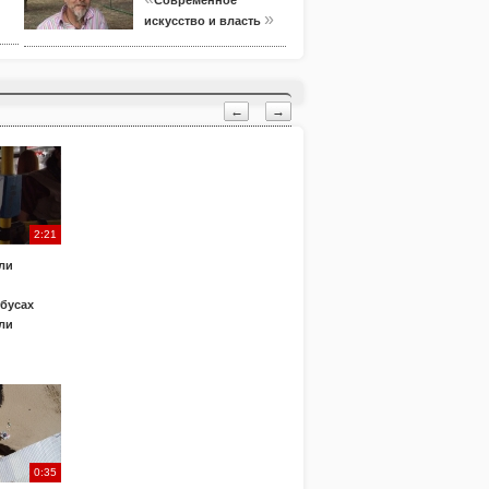
Современное
»
искусство и власть
←
→
2:21
ли
обусах
ли
0:35