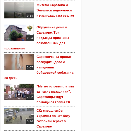
Жители Саратова и
Энгельса задыхаются
из-за пожара на свалке
0:34
Обрушение дома в
Саратове. Три
подъезда признаны
0:24
безопасными для
проживания
Саратовчанка просит
возбудить дело о
нападении
5:07
бойцовской собаки на
ее дочь
"Мы не готовы платить
за чужие праздники".
Саратовцы ждут
7:02
помощи от главы СК
СК: спецслужбы
Украины по чат-боту
готовили теракт в
5:14
Саратове