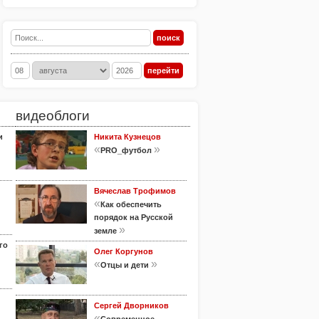
видеоблоги
и
Никита Кузнецов
«
»
PRO_футбол
Вячеслав Трофимов
«
Как обеспечить
порядок на Русской
»
земле
го
Олег Коргунов
«
»
Отцы и дети
Сергей Дворников
«