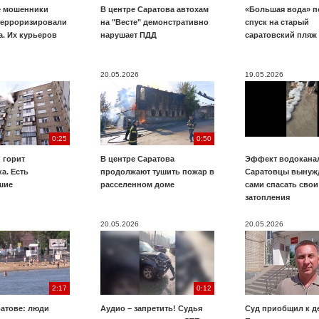
е мошенники
В центре Саратова автохам
«Большая вода» п
терроризировали
на "Весте" демонстративно
спуск на старый
. Их курьеров
нарушает ПДД
саратовский пляж
20.05.2026
19.05.2026
0:25
0:50
 горит
В центре Саратова
Эффект водоканал
а. Есть
продолжают тушить пожар в
Саратовцы вынуж
шие
расселенном доме
сами спасать свои
затопления
20.05.2026
20.05.2026
2:17
0:12
ратове: люди
Аудио – запретить! Судья
Суд приобщил к д