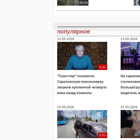
36:04
популярное
12.05.2026
13.05.2026
4:41
"Сквоттер" поневоле.
На саратов
Саратовскую пенсионерку
столкнове
лишили купленной четверть
большегру
века назад комнаты
водитель 
15.05.2026
15.05.2026
0:53