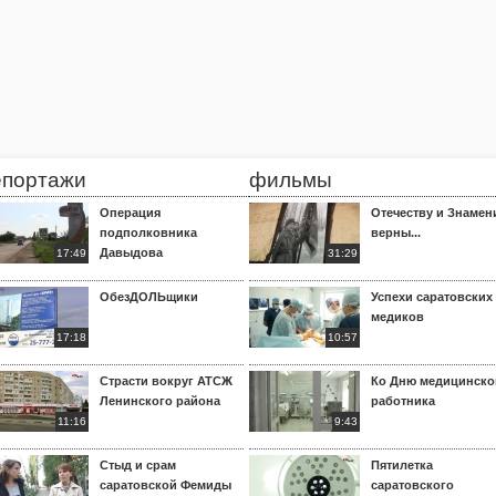
епортажи
фильмы
Операция
Отечеству и Знамен
подполковника
верны...
Давыдова
17:49
31:29
ОбезДОЛЬщики
Успехи саратовских
медиков
17:18
10:57
Страсти вокруг АТСЖ
Ко Дню медицинско
Ленинского района
работника
11:16
9:43
Стыд и срам
Пятилетка
саратовской Фемиды
саратовского