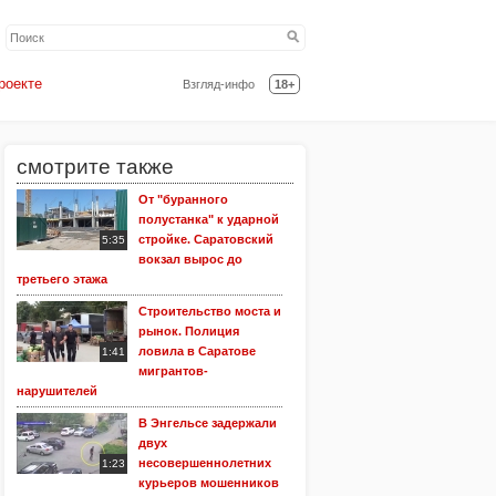
роекте
Взгляд-инфо
18+
смотрите также
От "буранного
полустанка" к ударной
стройке. Саратовский
5:35
вокзал вырос до
третьего этажа
Строительство моста и
рынок. Полиция
ловила в Саратове
1:41
мигрантов-
нарушителей
В Энгельсе задержали
двух
несовершеннолетних
1:23
курьеров мошенников