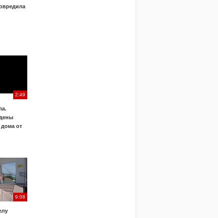
овредила
2:49
а.
дены
 дома от
9:08
елу