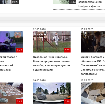
здравоохранения.
19:20
12:44
Цифры и факты
12.05.2026
15.05.2026
0:46
5:07
ской трассе в
Фекальная ЧС в Энгельсе.
Убытки бюджета и
нии с
Жители продолжают писать
обновление ПО. В
зом погиб
жалобы, власти приступили
"бесплатных" авт
иномарки
к дезинфекции
Саратова отключи
валидаторы
18.05.2026
18.05.2026
2:44
0:10