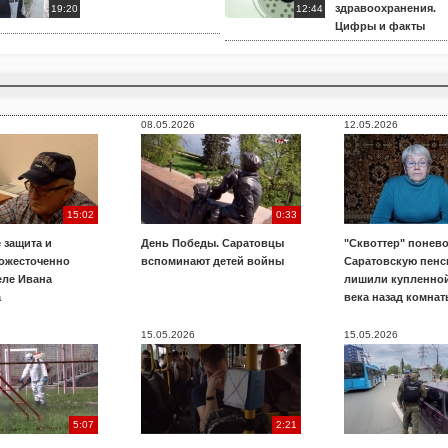
здравоохранения.
19:20
12:44
Цифры и факты
08.05.2026
12.05.2026
15:02
0:33
 защита и
День Победы. Саратовцы
"Сквоттер" понево
 ожесточенно
вспоминают детей войны
Саратовскую пенс
еле Ивана
лишили купленной
а
века назад комнат
15.05.2026
15.05.2026
5:07
2:21