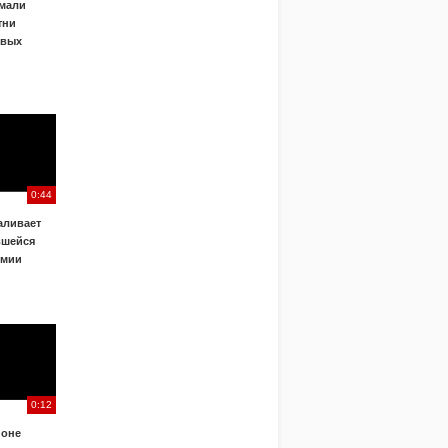
ймали
тни
овых
0:44
аливает
вшейся
емии
0:12
йоне