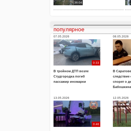
36:04
популярное
07.05.2026
08.05.2026
0:33
В тройном ДТП возле
В Саратове
Студгородка погиб
следствие
пассажир иномарки
спорят о д
Бабошкин
13.05.2026
12.05.2026
0:46