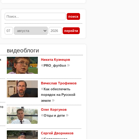
видеоблоги
и
Никита Кузнецов
«
»
PRO_футбол
Вячеслав Трофимов
«
Как обеспечить
порядок на Русской
»
земле
го
Олег Коргунов
«
»
Отцы и дети
Сергей Дворников
«