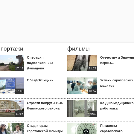
епортажи
фильмы
Операция
Отечеству и Знамен
подполковника
верны...
Давыдова
17:49
31:29
ОбезДОЛЬщики
Успехи саратовских
медиков
17:18
10:57
Страсти вокруг АТСЖ
Ко Дню медицинско
Ленинского района
работника
11:16
9:43
Стыд и срам
Пятилетка
саратовской Фемиды
саратовского