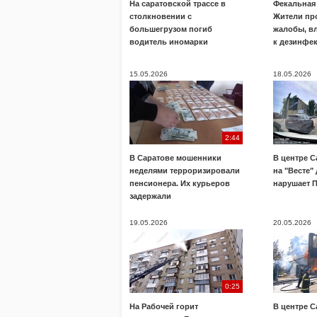
На саратовской трассе в
Фекальная 
столкновении с
Жители пр
большегрузом погиб
жалобы, в
водитель иномарки
к дезинфе
15.05.2026
18.05.2026
2:44
В Саратове мошенники
В центре С
неделями терроризировали
на "Весте"
пенсионера. Их курьеров
нарушает 
задержали
19.05.2026
20.05.2026
0:25
На Рабочей горит
В центре С