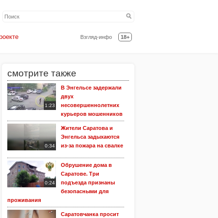
роекте
Взгляд-инфо
18+
смотрите также
В Энгельсе задержали
двух
несовершеннолетних
1:23
курьеров мошенников
Жители Саратова и
Энгельса задыхаются
из-за пожара на свалке
0:34
Обрушение дома в
Саратове. Три
подъезда признаны
0:24
безопасными для
проживания
Саратовчанка просит