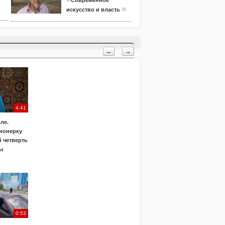
Современное
»
искусство и власть
←
→
4:41
ле.
ионерку
 четверть
ы
0:53