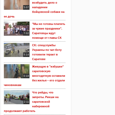
возбудить дело о
нападении
5:07
бойцовской собаки на
ее дочь
"Мы не готовы платить
за чужие праздники".
Саратовцы ждут
7:02
помощи от главы СК
СК: спецслужбы
Украины по чат-боту
готовили теракт в
5:14
Саратове
Живущую в "избушке"
саратовскую
многодетную оставили
0:18
без жилья – его отдали
чиновникам
Что рейды, что
запреты. Рикши на
саратовской
2:11
набережной
продолжают работать