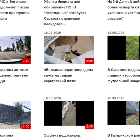
ЧС в Энгельсе.
Убытки бюджета или
На 3-й Дачной по
одолжают писать
обновление ПО. В
более четверти со
ласти приступили
"бесплатных" автобусах
уклоняющихся "н
кции
Саратова отключили
россиян"
валидаторы
18.05.2026
18.05.2026
0:10
0:35
аратова автохам
«Большая вода» повредила
В Саратове вода з
 демонстративно
спуск на старый
стадион несостоя
ПДД
саратовский пляж
футбольной акад
19.05.2026
20.05.2026
0:50
2:49
аратова
Эффект водоканала.
В Гагаринском ра