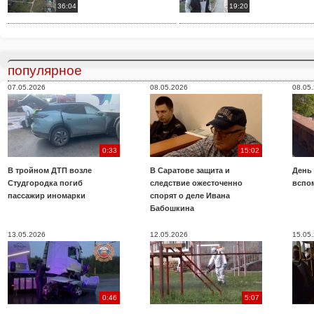
36:04
19:20
популярное
07.05.2026
08.05.2026
08.05
0:33
15:02
В тройном ДТП возле
В Саратове защита и
День
Студгородка погиб
следствие ожесточенно
вспо
пассажир иномарки
спорят о деле Ивана
Бабошкина
13.05.2026
12.05.2026
15.05
0:46
5:07