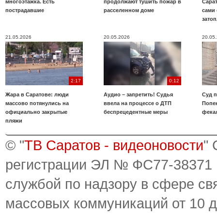
многоэтажка. Есть
продолжают тушить пожар в
Сара
пострадавшие
расселенном доме
сами 
зато
21.05.2026
20.05.2026
20.05
2:17
0:12
Жара в Саратове: люди
Аудио – запретить! Судья
Суд 
массово потянулись на
ввела на процессе о ДТП
Попе
официально закрытые
беспрецедентные меры
фека
пляжи
© "
ТВ Саратов - видеоновости
"
регистрации ЭЛ № ФС77-38371
службой по надзору в сфере св
массовых коммуникаций от 10 д