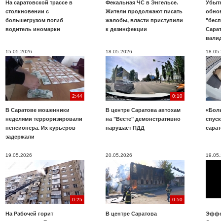
На саратовской трассе в
Фекальная ЧС в Энгельсе.
Убыт
столкновении с
Жители продолжают писать
обно
большегрузом погиб
жалобы, власти приступили
"бесп
водитель иномарки
к дезинфекции
Сара
вали
15.05.2026
18.05.2026
18.05
2:44
0:10
В Саратове мошенники
В центре Саратова автохам
«Бол
неделями терроризировали
на "Весте" демонстративно
спуск
пенсионера. Их курьеров
нарушает ПДД
сара
задержали
19.05.2026
20.05.2026
19.05
0:25
0:50
На Рабочей горит
В центре Саратова
Эффе