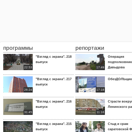
программы
репортажи
"Взгляд с экрана". 218
Операция
выпуск
подполковник
Давыдова
22:53
17:49
"Взгляд с экрана". 217
ОбезДОЛЬщик
выпуск
26:24
17:18
"Взгляд с экрана". 216
Страсти вокр
выпуск
Ленинского р
31:45
11:16
"Взгляд с экрана". 215
Стыд и срам
выпуск
саратовской 