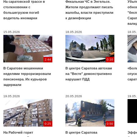
На саратовской трассе в
Фекальная ЧС в Энгельсе.
Убыт
столкновении с
Жители продолжают писать
обно
большегрузом погиб
жалобы, власти приступили
"бесп
водитель иномарки
к дезинфекции
Сара
вали
15.05.2026
18.05.2026
18.05
2:44
0:10
В Саратове мошенники
В центре Саратова автохам
«Бол
неделями терроризировали
на "Весте" демонстративно
спуск
пенсионера. Их курьеров
нарушает ПДД
сара
задержали
19.05.2026
20.05.2026
19.05
0:25
0:50
На Рабочей горит
В центре Саратова
Эффе