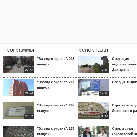
программы
репортажи
"Взгляд с экрана". 218
Операция
выпуск
подполковник
Давыдова
22:53
17:49
"Взгляд с экрана". 217
ОбезДОЛЬщик
выпуск
26:24
17:18
"Взгляд с экрана". 216
Страсти вокр
выпуск
Ленинского р
31:45
11:16
"Взгляд с экрана". 215
Стыд и срам
выпуск
саратовской 