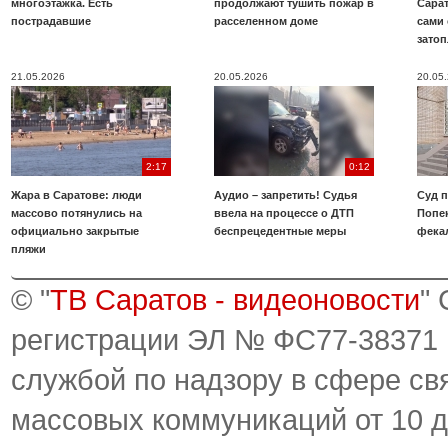
многоэтажка. Есть
продолжают тушить пожар в
Сара
пострадавшие
расселенном доме
сами 
зато
21.05.2026
20.05.2026
20.05
2:17
0:12
Жара в Саратове: люди
Аудио – запретить! Судья
Суд 
массово потянулись на
ввела на процессе о ДТП
Попе
официально закрытые
беспрецедентные меры
фека
пляжи
© "
ТВ Саратов - видеоновости
"
регистрации ЭЛ № ФС77-38371
службой по надзору в сфере св
массовых коммуникаций от 10 д