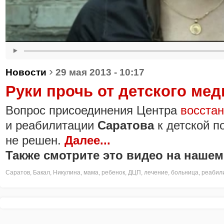
›
Новости
29 мая 2013 - 10:17
Руки прочь от детского мед
Вопрос присоединения Центра
восста
и реабилитации
Саратова
к детской п
не решен.
Далее...
Также смотрите это видео на нашем
Саратов
,
Бакал
,
Никулина
,
мама
,
ребенок
,
ДЦП
,
лечение
,
больница
,
реабил